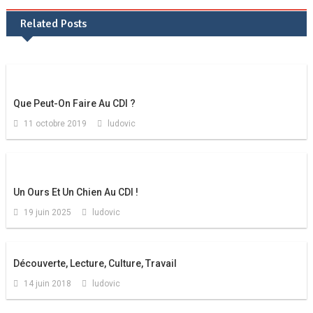
de
Related Posts
l’article
Que Peut-On Faire Au CDI ?
11 octobre 2019
ludovic
Un Ours Et Un Chien Au CDI !
19 juin 2025
ludovic
Découverte, Lecture, Culture, Travail
14 juin 2018
ludovic