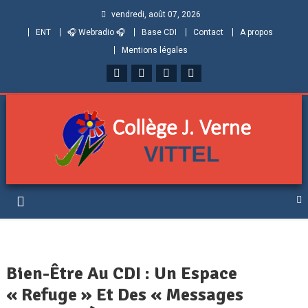
vendredi, août 07, 2026
ENT
🎧 Webradio 🎧
Base CDI
Contact
A propos
Mentions légales
Collège Jules Verne de
Informations et ressources pour élèves, parents et personnels
Vittel (Vosges)
Bien-Être Au CDI : Un Espace
« Refuge » Et Des « Messages