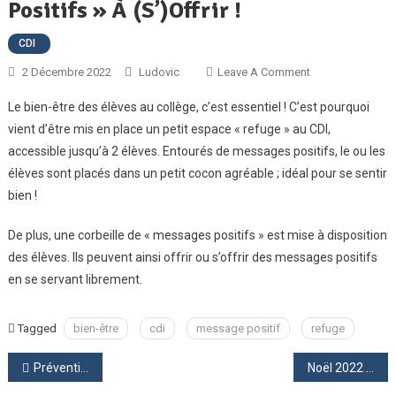
Positifs » À (s’)offrir !
CDI
On
2 Décembre 2022
Ludovic
Leave A Comment
Bien-
Le bien-être des élèves au collège, c’est essentiel ! C’est pourquoi
Être
vient d’être mis en place un petit espace « refuge » au CDI,
Au
accessible jusqu’à 2 élèves. Entourés de messages positifs, le ou les
CDI
élèves sont placés dans un petit cocon agréable ; idéal pour se sentir
:
Un
bien !
Espace
« Refuge »
De plus, une corbeille de « messages positifs » est mise à disposition
Et
des élèves. Ils peuvent ainsi offrir ou s’offrir des messages positifs
Des
en se servant librement.
« Messages
Positifs »
Tagged
bien-être
cdi
message positif
refuge
À
(s’)offrir
Navigation
Prévention harcèlement et bons usages des réseaux sociaux numériques
Noël 2022 au collège de Vittel
!