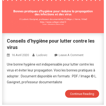
Conseils d’hygiène pour lutter contre les
virus
On
16 Avril 2020
Ludovic
Leave A Comment
Conseils
Une bonne hygiène est indispensable pour lutter contre les
D’hygiène
virus et éviter leur propagation. Voici les bonnes pratiques à
Pour
adopter : Document disponible en formats : PDF / Image © L.
Lutter
Gavignet, professeur documentaliste
Contre
Les
Virus
Continue Reading