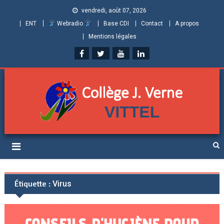
vendredi, août 07, 2026
ENT
Webradio
Base CDI
Contact
A propos
Mentions légales
Collège Jules Verne de
Informations et ressources pour élèves, parents et personnels
Vittel (Vosges)
Étiquette :
Virus