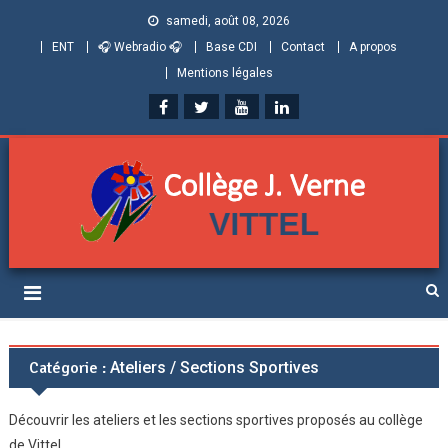
samedi, août 08, 2026
ENT
🎧 Webradio 🎧
Base CDI
Contact
A propos
Mentions légales
Collège Jules Verne de
Informations et ressources pour élèves, parents et personnels
Vittel (Vosges)
Catégorie :
Ateliers / Sections Sportives
Découvrir les ateliers et les sections sportives proposés au collège
de Vittel