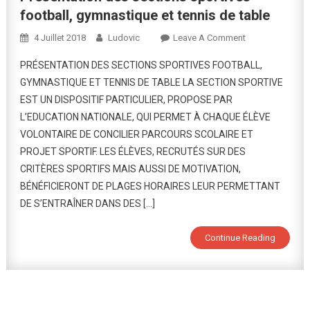
football, gymnastique et tennis de table
On
4 Juillet 2018
Ludovic
Leave A Comment
Présentation
PRÉSENTATION DES SECTIONS SPORTIVES FOOTBALL,
Des
GYMNASTIQUE ET TENNIS DE TABLE LA SECTION SPORTIVE
Sections
EST UN DISPOSITIF PARTICULIER, PROPOSE PAR
Sportives
L’EDUCATION NATIONALE, QUI PERMET À CHAQUE ÉLÈVE
Football,
Gymnastique
VOLONTAIRE DE CONCILIER PARCOURS SCOLAIRE ET
Et
PROJET SPORTIF. LES ÉLÈVES, RECRUTÉS SUR DES
Tennis
CRITÈRES SPORTIFS MAIS AUSSI DE MOTIVATION,
De
BÉNÉFICIERONT DE PLAGES HORAIRES LEUR PERMETTANT
Table
DE S’ENTRAÎNER DANS DES […]
Continue Reading