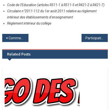
Code de l’Education (articles R511-1 à R511-5 et R421-2 à R421-7)
Circulaire n°2011-112 du 1er août 2011 relative au règlement
intérieur des établissements d’enseignement
Règlement intérieur du collège
Navigation
Comment est évalué le brevet ?
Participation financière des familles
de
Related Posts
l’article