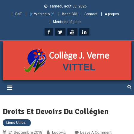
samedi, août 08, 2026
ENT
Webradio
Base CDI
Contact
A propos
Mentions légales
Collège Jules Verne de
Informations et ressources pour élèves, parents et personnels
Vittel (Vosges)
Droits Et Devoirs Du Collégien
Liens Utiles
On
21 Septembre 2018
Ludovic
Leave A Comment