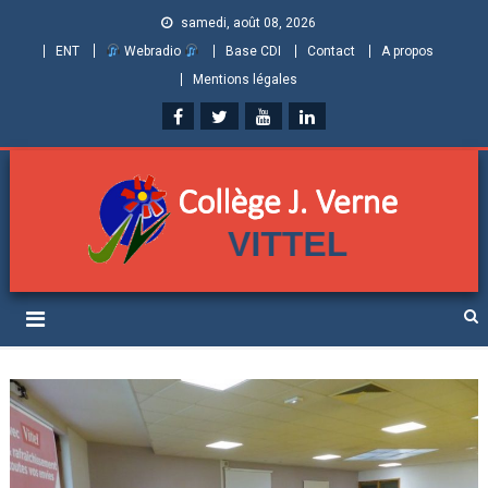
samedi, août 08, 2026
ENT
Webradio
Base CDI
Contact
A propos
Mentions légales
Collège Jules Verne de
Informations et ressources pour élèves, parents et personnels
Vittel (Vosges)