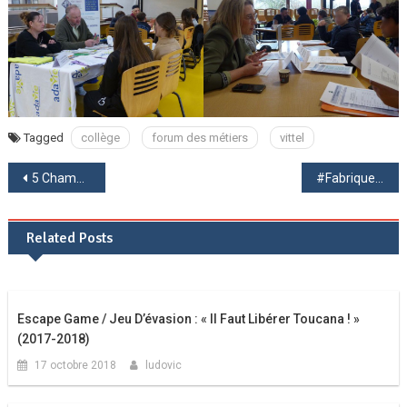
Tagged
collège
forum des métiers
vittel
Navigation
5 Championnes d’Académie de basket niveau Excellence (Sections Sportives)
#Fabriquetonmedia : découvrez l’émission des élèves !
de
Related Posts
l’article
Escape Game / Jeu D’évasion : « Il Faut Libérer Toucana ! »
(2017-2018)
17 octobre 2018
ludovic