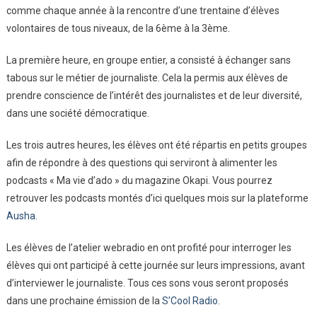
comme chaque année à la rencontre d’une trentaine d’élèves
Journaliste
De
volontaires de tous niveaux, de la 6ème à la 3ème.
Bayard
À
La première heure, en groupe entier, a consisté à échanger sans
La
tabous sur le métier de journaliste. Cela la permis aux élèves de
Rencontre
prendre conscience de l’intérêt des journalistes et de leur diversité,
Des
dans une société démocratique.
Élèves
Du
Les trois autres heures, les élèves ont été répartis en petits groupes
Collège
afin de répondre à des questions qui serviront à alimenter les
podcasts « Ma vie d’ado » du magazine Okapi. Vous pourrez
retrouver les podcasts montés d’ici quelques mois sur la plateforme
Ausha
.
Les élèves de l’atelier webradio en ont profité pour interroger les
élèves qui ont participé à cette journée sur leurs impressions, avant
d’interviewer le journaliste. Tous ces sons vous seront proposés
dans une prochaine émission de la
S’Cool Radio
.