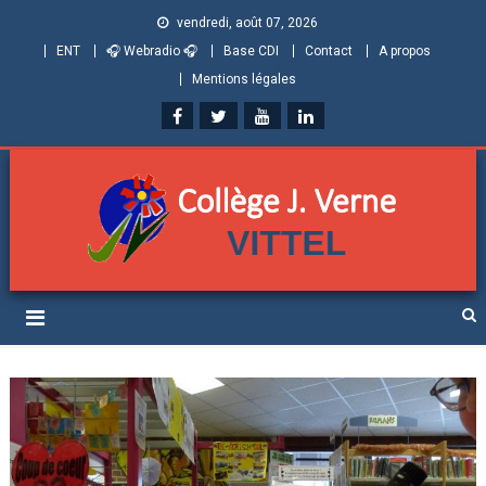
vendredi, août 07, 2026
ENT
🎧 Webradio 🎧
Base CDI
Contact
A propos
Mentions légales
Collège Jules Verne de
Informations et ressources pour élèves, parents et personnels
Vittel (Vosges)