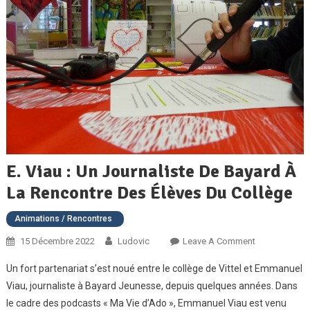
E. Viau : Un Journaliste De Bayard À
La Rencontre Des Élèves Du Collège
Animations / Rencontres
On
15 Décembre 2022
Ludovic
Leave A Comment
E.
Un fort partenariat s’est noué entre le collège de Vittel et Emmanuel
Viau
Viau, journaliste à Bayard Jeunesse, depuis quelques années. Dans
:
le cadre des podcasts « Ma Vie d’Ado », Emmanuel Viau est venu
Un