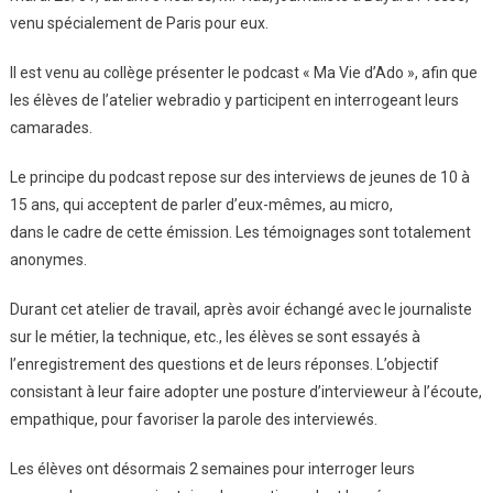
venu spécialement de Paris pour eux.
L’atelier
Webradio
Il est venu au collège présenter le podcast « Ma Vie d’Ado », afin que
Ont
les élèves de l’atelier webradio y participent en interrogeant leurs
Rencontré
M.
camarades.
Viau,
Le principe du podcast repose sur des interviews de jeunes de 10 à
Journaliste
À
15 ans, qui acceptent de parler d’eux-mêmes, au micro,
Bayard
dans le cadre de cette émission. Les témoignages sont totalement
Presse
anonymes.
Durant cet atelier de travail, après avoir échangé avec le journaliste
sur le métier, la technique, etc., les élèves se sont essayés à
l’enregistrement des questions et de leurs réponses. L’objectif
consistant à leur faire adopter une posture d’intervieweur à l’écoute,
empathique, pour favoriser la parole des interviewés.
Les élèves ont désormais 2 semaines pour interroger leurs