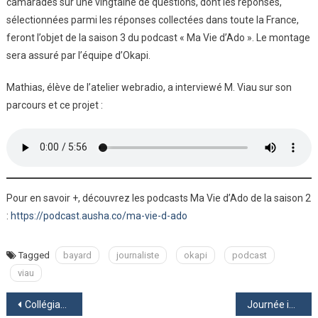
camarades sur une vingtaine de questions, dont les réponses,
sélectionnées parmi les réponses collectées dans toute la France,
feront l’objet de la saison 3 du podcast « Ma Vie d’Ado ». Le montage
sera assuré par l’équipe d’Okapi.
Mathias, élève de l’atelier webradio, a interviewé M. Viau sur son
parcours et ce projet :
Pour en savoir +, découvrez les podcasts Ma Vie d’Ado de la saison 2
:
https://podcast.ausha.co/ma-vie-d-ado
Tagged
bayard
journaliste
okapi
podcast
viau
Navigation
Collégiades des Gourmets 2019-2020
Journée internationale des droits des femmes : affiches des élèves de 3ème