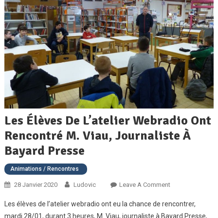
Les Élèves De L’atelier Webradio Ont
Rencontré M. Viau, Journaliste À
Bayard Presse
Animations / Rencontres
On
28 Janvier 2020
Ludovic
Leave A Comment
Les
Les élèves de l’atelier webradio ont eu la chance de rencontrer,
Élèves
mardi 28/01, durant 3 heures, M. Viau, journaliste à Bayard Presse,
De