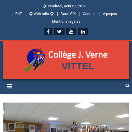
vendredi, août 07, 2026
ENT
🎧 Webradio 🎧
Base CDI
Contact
A propos
Mentions légales
Collège Jules Verne de
Informations et ressources pour élèves, parents et personnels
Vittel (Vosges)