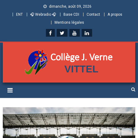
dimanche, août 09, 2026
ENT
🎧 Webradio 🎧
Base CDI
Contact
A propos
Mentions légales
Collège Jules Verne de
Informations et ressources pour élèves, parents et personnels
Vittel (Vosges)