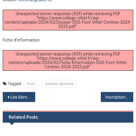
2025
Unexpected server response (429) while retrieving PDF
"https://www.college-vittel.fr/wp-
content/uploads/2024/02/Dossier-SSS-Foot-Vittel-Contrex-2024-
2025.pdf".
Fiche d’information :
Unexpected server response (429) while retrieving PDF
"https://www.college-vittel.fr/wp-
content/uploads/2024/02/Fiche-Information-SSS-Foot-Vittel-
Contrex-2024-2025.pdf".
Tagged
foot
section sportive
Navigation
Les 6èmes en sortie au musée du patrimoine de Vittel
Inscription section sportive basket-ball 2024-2025
de
Related Posts
l’article