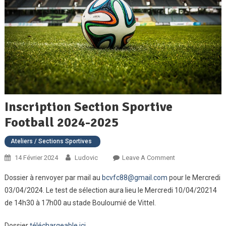
Inscription Section Sportive
Football 2024-2025
Ateliers / Sections Sportives
On
14 Février 2024
Ludovic
Leave A Comment
Inscription
Dossier à renvoyer par mail au
bcvfc88@gmail.com
pour le Mercredi
Section
03/04/2024. Le test de sélection aura lieu le Mercredi 10/04/20214
Sportive
de 14h30 à 17h00 au stade Bouloumié de Vittel.
Football
2024-
Dossier
téléchargeable ici