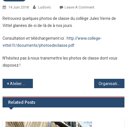
On
14 Juin 2018
Ludovic
Leave A Comment
Photos
Retrouvez quelques photos de classe du collège Jules Verne de
De
Vittel glanées de-ci de-là de à nos jours.
Classe
De
Consultation et téléchargement ici :
http://www.college-
1969
vittel.fr/documents/photosdeclasse.pdf
À
Nos
N’hésitez pas à nous transmettre les photos de classe dont vous
Jours
disposez !
Navigation
Atelier Webradio « S’Cool Radio »
Organisation du collège
de
Related Posts
l’article