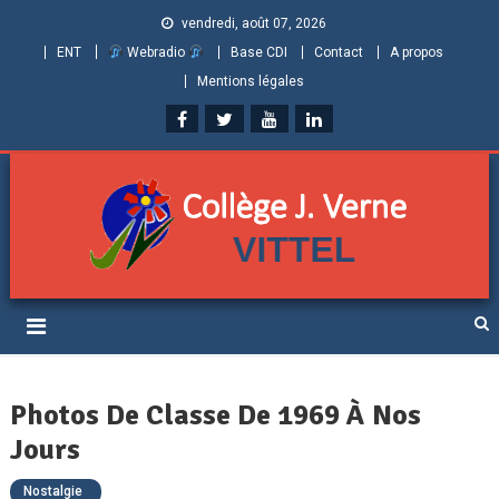
vendredi, août 07, 2026
ENT
Webradio
Base CDI
Contact
A propos
Mentions légales
Collège Jules Verne de
Informations et ressources pour élèves, parents et personnels
Vittel (Vosges)
Photos De Classe De 1969 À Nos
Jours
Nostalgie