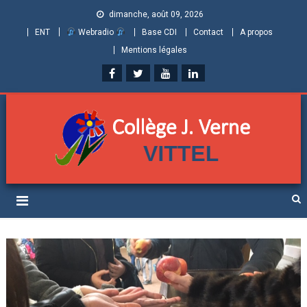
dimanche, août 09, 2026
ENT
Webradio
Base CDI
Contact
A propos
Mentions légales
Collège Jules Verne de
Informations et ressources pour élèves, parents et personnels
Vittel (Vosges)