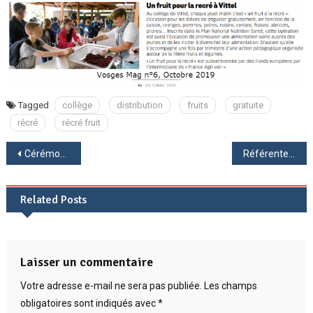
Tagged
collège
distribution
fruits
gratuite
récré
récré fruit
Navigation
Cérémonie de remise des diplômes du Brevet 2019
Référente TSLA au collège
de
Related Posts
l’article
Laisser un commentaire
Votre adresse e-mail ne sera pas publiée.
Les champs
obligatoires sont indiqués avec
*