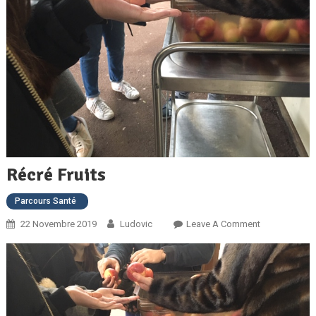
Récré Fruits
Parcours Santé
On
22 Novembre 2019
Ludovic
Leave A Comment
Récré
Fruits