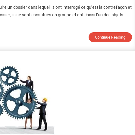
Fake
re un dossier dans lequel ils ont interrogé ce qu’est la contrefaçon et
!
ssier, ils se sont constitués en groupe et ont choisi l’un des objets
La
Contrefaçon
Vue
Par
Continue Reading
Les
3èmes