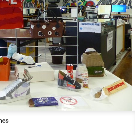
èmes
On