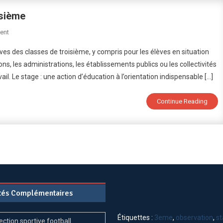
isième
On
ent
Stage
èves des classes de troisième, y compris pour les élèves en situation
En
ions, les administrations, les établissements publics ou les collectivités
Entreprise
ail. Le stage : une action d’éducation à l’orientation indispensable […]
En
Classe
De
Continue Reading
Troisième
ités Complémentaires
Étiquettes :
3eme
,
observation
,
s
ection sportive football