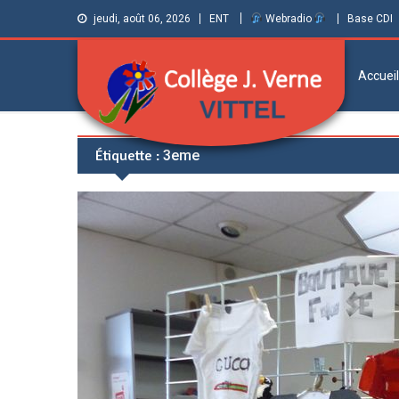
jeudi, août 06, 2026
ENT
Webradio
Base CDI
Accueil
Collège Jules
Informations et ressources pour élèves,
Étiquette :
3eme
parents et personnels
Verne de Vittel
(Vosges)