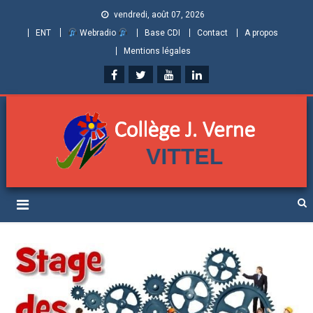
vendredi, août 07, 2026
ENT
Webradio
Base CDI
Contact
A propos
Mentions légales
Collège Jules Verne de
Informations et ressources pour élèves, parents et personnels
Vittel (Vosges)