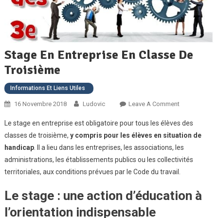
Stage En Entreprise En Classe De
Troisième
Informations Et Liens Utiles
On
16 Novembre 2018
Ludovic
Leave A Comment
Stage
Le stage en entreprise est obligatoire pour tous les élèves des
En
classes de troisième,
y compris pour les élèves en situation de
Entreprise
handicap
. Il a lieu dans les entreprises, les associations, les
En
administrations, les établissements publics ou les collectivités
Classe
De
territoriales, aux conditions prévues par le Code du travail.
Troisième
Le stage : une action d’éducation à
l’orientation indispensable