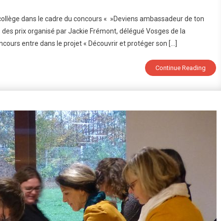
ise
u collège dans le cadre du concours « »Deviens ambassadeur de ton
se des prix organisé par Jackie Frémont, délégué Vosges de la
ncours entre dans le projet « Découvrir et protéger son […]
viens
assadeur
Continue Reading
imoine
 »