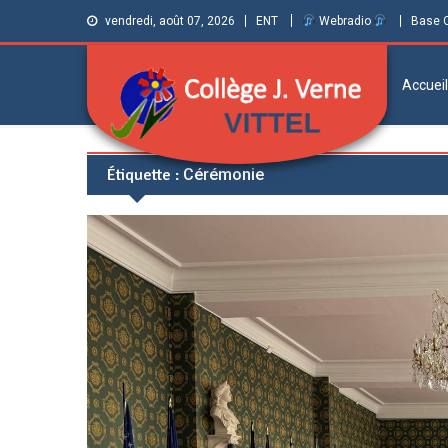
vendredi, août 07, 2026
ENT
Webradio
Base 
Accueil
Collège Jules
Informations et ressources pour élèves,
Étiquette :
Cérémonie
parents et personnels
Verne de Vittel
(Vosges)