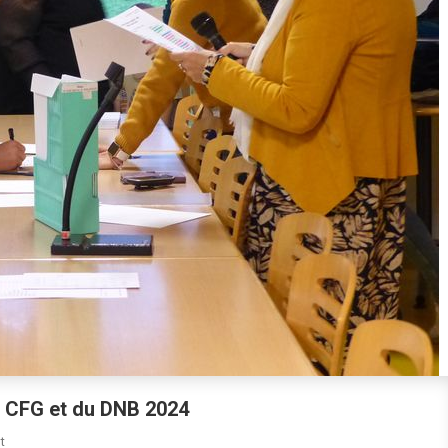
u CFG et du DNB 2024
On
t