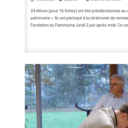
Rem
24 élèves (pour 16 fiches) ont été présélectionnés a
Des
patrimoine ». Ils ont participé à la cérémonie de remi
Prix
Fondation du Patrimoine, lundi 2 juin après-midi. Ce co
« De
Amb
De
Ton
Patr
2025