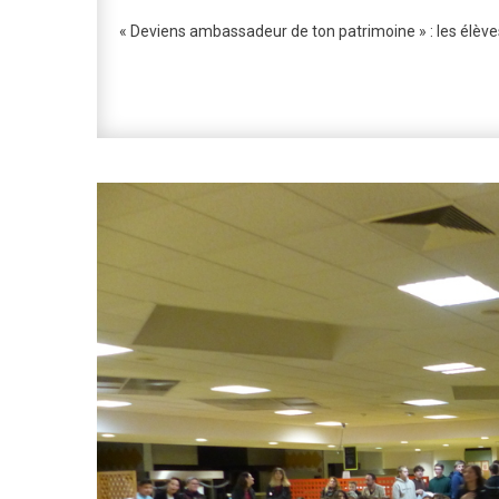
« D
« Deviens ambassadeur de ton patrimoine » : les élèv
Am
De
To
Pat
:
Le
Élè
Ré
!