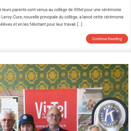
Remise
 leurs parents sont venus au collège de Vittel pour une cérémonie
Des
Leroy-Cure, nouvelle principale du collège, a lancé cette cérémonie
Diplômes
èves et en les félicitant pour leur travail. […]
Aux
Lauréats
Du
Continue Reading
CFG
Et
Du
DNB
2024