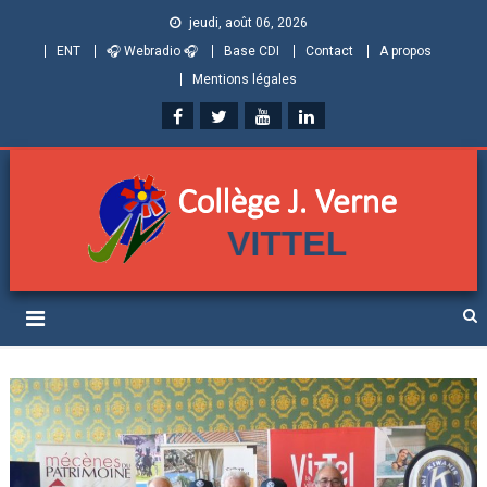
jeudi, août 06, 2026
ENT
🎧 Webradio 🎧
Base CDI
Contact
A propos
Mentions légales
Collège Jules Verne de
Informations et ressources pour élèves, parents et personnels
Vittel (Vosges)