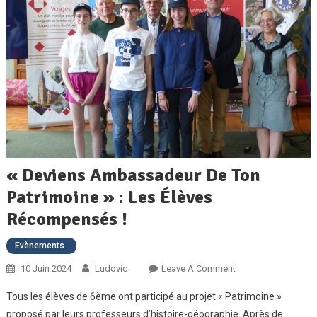
« Deviens Ambassadeur De Ton
Patrimoine » : Les Élèves
Récompensés !
Evènements
On
10 Juin 2024
Ludovic
Leave A Comment
« Deviens
Tous les élèves de 6ème ont participé au projet « Patrimoine »
Ambassadeur
proposé par leurs professeurs d’histoire-géographie. Après de
De