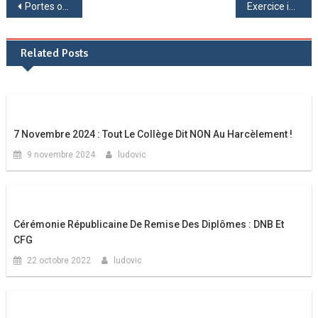
Navigation
Portes ouvertes 2024
Exercice incendie grandeur nature au collège
de
Related Posts
l’article
7 Novembre 2024 : Tout Le Collège Dit NON Au Harcèlement !
9 novembre 2024
ludovic
Cérémonie Républicaine De Remise Des Diplômes : DNB Et
CFG
22 octobre 2022
ludovic