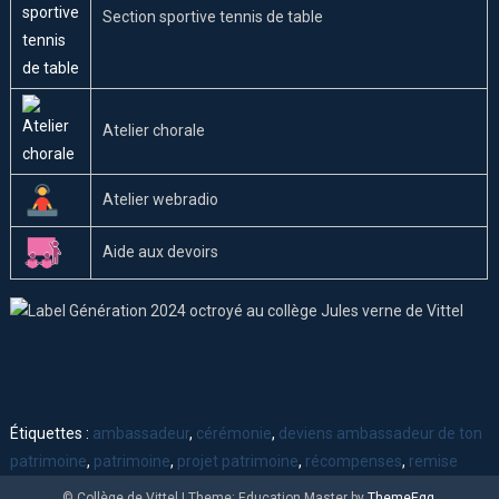
Section sportive tennis de table
Atelier chorale
Atelier webradio
Aide aux devoirs
Étiquettes :
ambassadeur
,
cérémonie
,
deviens ambassadeur de ton
patrimoine
,
patrimoine
,
projet patrimoine
,
récompenses
,
remise
© Collège de Vittel
|
Theme: Education Master by
ThemeEgg
.