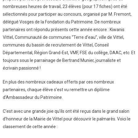
nombreuses heures de travail, 23 élèves (pour 17 fiches) ont été
Ton
sélectionnés pour participer au concours, organisé par M. Fremont,
Patrimoine »
:
délégué Vosges de la Fondation du Patrimoine. De nombreux
Les
partenaires ont répondu présents cette année encore : Kiwanis
Élèves
Vittel, Communauté de communes “Terre d’eau”, ville de Vittel,
Récompensés
communes du bassin de recrutement de Vittel, Conseil
!
Départemental, Région Grand-Est, VMF, FSE du collège, DAAC, etc. Et
toujours sous le parrainage de Bertrand Munier, journaliste et
écrivain passionné !
En plus des nombreux cadeaux offerts par ces nombreux
partenaires, chaque élève s’est vu remettre un diplôme
d’Ambassadeur du Patrimoine.
C’est avec une grande joie qu’ils ont été reçus dans le grand salon
d’honneur de la Mairie de Vittel pour découvrir le palmarès. Voici le
classement de cette année :