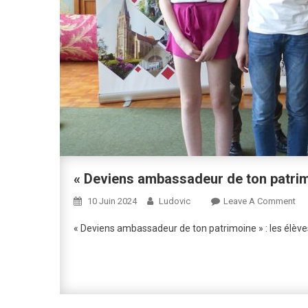
« Deviens ambassadeur de ton patrim
On
10 Juin 2024
Ludovic
Leave A Comment
« D
« Deviens ambassadeur de ton patrimoine » : les élèv
Am
De
To
Pat
: