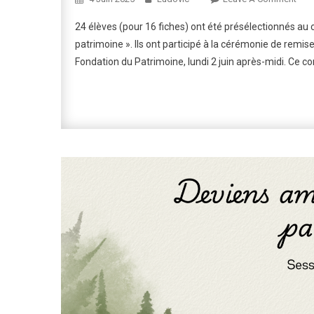
Rem
24 élèves (pour 16 fiches) ont été présélectionnés a
Des
patrimoine ». Ils ont participé à la cérémonie de remi
Prix
Fondation du Patrimoine, lundi 2 juin après-midi. Ce co
« De
Amb
De
Ton
Patr
2025