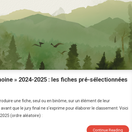
ine » 2024-2025 : les fiches pré-sélectionnées
viens
oduire une fiche, seul ou en binôme, sur un élément de leur
assadeur
 avant que le jury final ne s’exprime pour élaborer le classement. Voici
2025 (ordre aléatoire) :
imoine »
-
Continue Reading