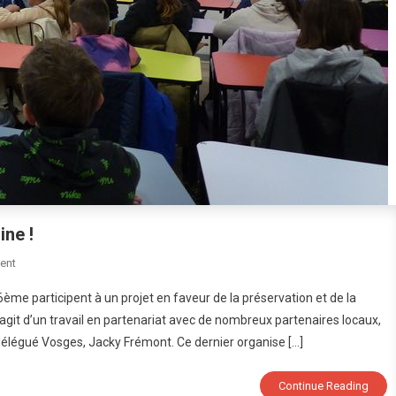
ne !
On
ent
Deviens
ème participent à un projet en faveur de la préservation et de la
Ambassadeur
s’agit d’un travail en partenariat avec de nombreux partenaires locaux,
De
délégué Vosges, Jacky Frémont. Ce dernier organise […]
Ton
Patrimoine
!
Continue Reading