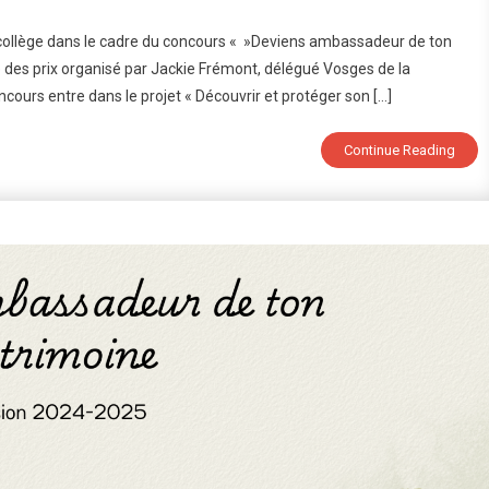
ise
u collège dans le cadre du concours « »Deviens ambassadeur de ton
se des prix organisé par Jackie Frémont, délégué Vosges de la
ncours entre dans le projet « Découvrir et protéger son […]
viens
assadeur
Continue Reading
imoine
 »