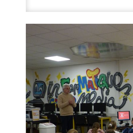
2025
:
Les
Fich
Pré-
Séle