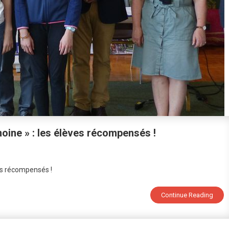
oine » : les élèves récompensés !
eviens
es récompensés !
bassadeur
Continue Reading
n
rimoine »