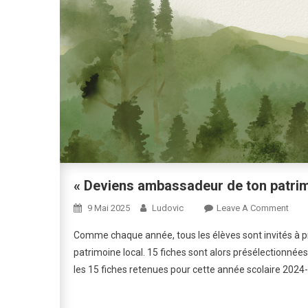
« Deviens ambassadeur de ton patrimo
On
9 Mai 2025
Ludovic
Leave A Comment
« De
Comme chaque année, tous les élèves sont invités à pr
Amb
patrimoine local. 15 fiches sont alors présélectionnées
De
les 15 fiches retenues pour cette année scolaire 2024-
Ton
Patr
2024