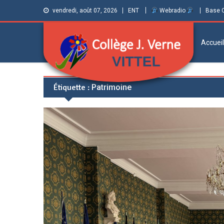
vendredi, août 07, 2026
ENT
Webradio
Base 
Accueil
Collège Jules
Informations et ressources pour élèves,
Étiquette :
Patrimoine
parents et personnels
Verne de Vittel
(Vosges)