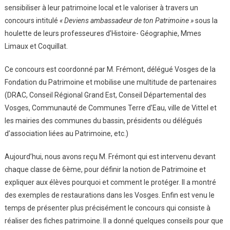
sensibiliser à leur patrimoine local et le valoriser à travers un
« Deviens
Ambassadeur
concours intitulé
« Deviens ambassadeur de ton Patrimoine »
sous la
De
houlette de leurs professeures d’Histoire- Géographie, Mmes
Ton
Limaux et Coquillat.
Patrimoine
! »
Ce concours est coordonné par M. Frémont, délégué Vosges de la
Fondation du Patrimoine et mobilise une multitude de partenaires
(DRAC, Conseil Régional Grand Est, Conseil Départemental des
Vosges, Communauté de Communes Terre d’Eau, ville de Vittel et
les mairies des communes du bassin, présidents ou délégués
d’association liées au Patrimoine, etc.)
Aujourd’hui, nous avons reçu M. Frémont qui est intervenu devant
chaque classe de 6ème, pour définir la notion de Patrimoine et
expliquer aux élèves pourquoi et comment le protéger. Il a montré
des exemples de restaurations dans les Vosges. Enfin est venu le
temps de présenter plus précisément le concours qui consiste à
réaliser des fiches patrimoine. Il a donné quelques conseils pour que