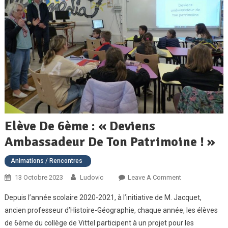
Elève De 6ème : « Deviens
Ambassadeur De Ton Patrimoine ! »
Animations / Rencontres
On
13 Octobre 2023
Ludovic
Leave A Comment
Elève
Depuis l’année scolaire 2020-2021, à l’initiative de M. Jacquet,
De
ancien professeur d’Histoire-Géographie, chaque année, les élèves
6ème
de 6ème du collège de Vittel participent à un projet pour les
: