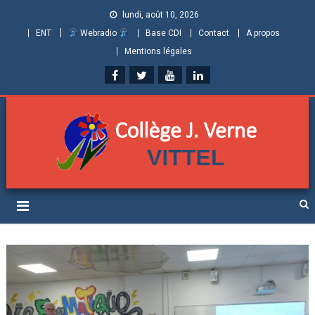
lundi, août 10, 2026
ENT
Webradio
Base CDI
Contact
A propos
Mentions légales
Collège Jules Verne de
Informations et ressources pour élèves, parents et personnels
Vittel (Vosges)