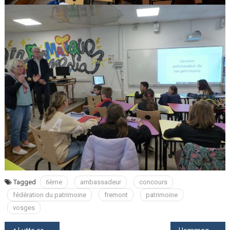
Tagged
6ème
ambassadeur
concours
fédération du patrimoine
fremont
patrimoine
vosges