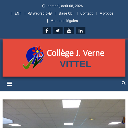
samedi, août 08, 2026
ENT
🎧 Webradio 🎧
Base CDI
Contact
A propos
Mentions légales
Collège Jules Verne de
Informations et ressources pour élèves, parents et personnels
Vittel (Vosges)