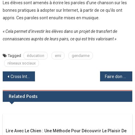
Les élèves sont amenés à écrire les paroles d’une chanson sur les
bonnes pratiques à adopter sur Internet, à partir de ce qu’ils ont
appris. Ces paroles sont ensuite mises en musique.
« Cela permet d’investir les élèves dans un projet de transfert de
connaissances auprès de leurs pairs, ce qui est très valorisant »
Tagged
éducation
emi
gendarme
réseaux sociaux
Navigation
Cross Inter-établissements 2019 : parrainage en faveur de l’association Ring 14
Faire don de livres au CDI ?
de
Related Posts
l’article
Lire Avec Le Chien : Une Méthode Pour Découvrir Le Plaisir De