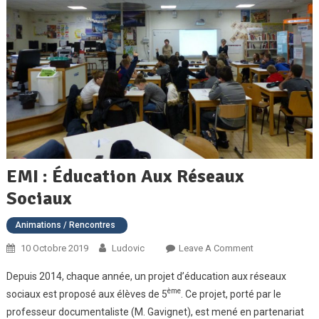
EMI : Éducation Aux Réseaux
Sociaux
Animations / Rencontres
On
10 Octobre 2019
Ludovic
Leave A Comment
EMI
Depuis 2014, chaque année, un projet d’éducation aux réseaux
:
ème
sociaux est proposé aux élèves de 5
. Ce projet, porté par le
Éducation
professeur documentaliste (M. Gavignet), est mené en partenariat
Aux