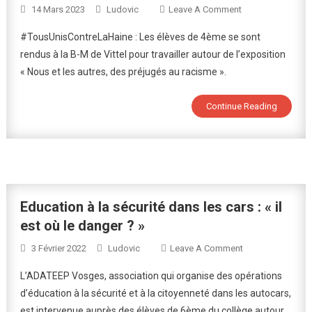
On
14 Mars 2023
Ludovic
Leave A Comment
Exposition
#TousUnisContreLaHaine : Les élèves de 4ème se sont
« Nous
rendus à la B-M de Vittel pour travailler autour de l’exposition
Et
« Nous et les autres, des préjugés au racisme ».
Les
Autres,
Des
Continue Reading
Préjugés
Au
Racisme »
À
La
B-
Education à la sécurité dans les cars : « il
M
est où le danger ? »
De
On
3 Février 2022
Ludovic
Leave A Comment
Vittel
Education
L’ADATEEP Vosges, association qui organise des opérations
À
d’éducation à la sécurité et à la citoyenneté dans les autocars,
La
est intervenue auprès des élèves de 6ème du collège autour
Sécurité