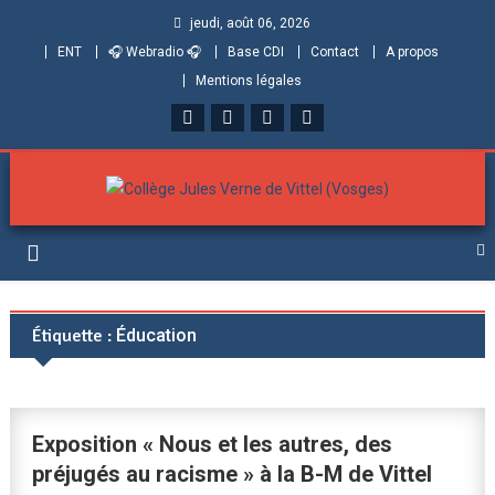
jeudi, août 06, 2026
ENT
🎧 Webradio 🎧
Base CDI
Contact
A propos
Mentions légales
Collège Jules Verne de
Informations et ressources pour élèves, parents et personnels
Vittel (Vosges)
Étiquette :
Éducation
Exposition « Nous et les autres, des
préjugés au racisme » à la B-M de Vittel