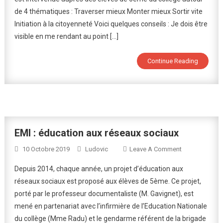
de 4 thématiques : Traverser mieux Monter mieux Sortir vite
Dans
Les
Initiation à la citoyenneté Voici quelques conseils : Je dois être
Cars
visible en me rendant au point […]
:
« Il
Continue Reading
Est
Où
Le
Danger
? »
EMI : éducation aux réseaux sociaux
On
10 Octobre 2019
Ludovic
Leave A Comment
EMI
Depuis 2014, chaque année, un projet d’éducation aux
:
réseaux sociaux est proposé aux élèves de 5ème. Ce projet,
Éducation
porté par le professeur documentaliste (M. Gavignet), est
Aux
mené en partenariat avec l’infirmière de l’Education Nationale
Réseaux
Sociaux
du collège (Mme Radu) et le gendarme référent de la brigade