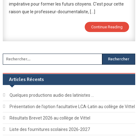
Et
impérative pour former les futurs citoyens. C’est pour cette
S’informer
raison que le professeur-documentaliste, […]
En
Toute
Continue Reading
Sécurité
Rechercher :
Articles Récents
Quelques productions audio des latinistes …
Présentation de l’option facultative LCA-Latin au collège de Vittel
Résultats Brevet 2026 au collège de Vittel
Liste des fournitures scolaires 2026-2027