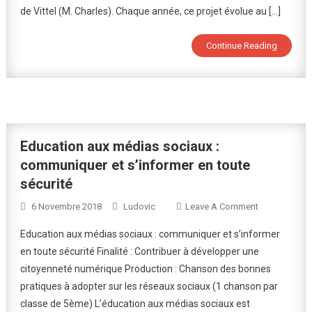
de Vittel (M. Charles). Chaque année, ce projet évolue au […]
Continue Reading
Education aux médias sociaux :
communiquer et s’informer en toute
sécurité
On
6 Novembre 2018
Ludovic
Leave A Comment
Education
Education aux médias sociaux : communiquer et s’informer
Aux
en toute sécurité Finalité : Contribuer à développer une
Médias
citoyenneté numérique Production : Chanson des bonnes
Sociaux
pratiques à adopter sur les réseaux sociaux (1 chanson par
:
Communique
classe de 5ème) L’éducation aux médias sociaux est