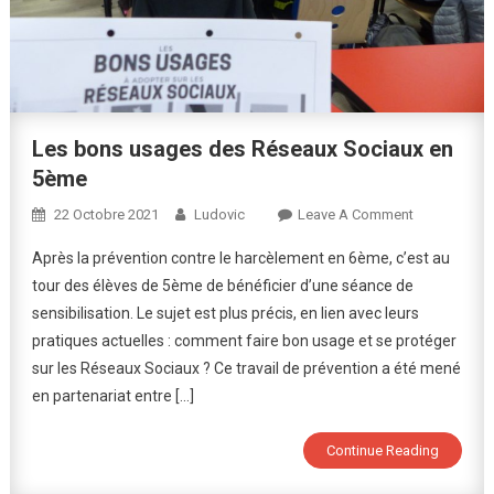
Les bons usages des Réseaux Sociaux en
5ème
On
22 Octobre 2021
Ludovic
Leave A Comment
Les
Après la prévention contre le harcèlement en 6ème, c’est au
Bons
tour des élèves de 5ème de bénéficier d’une séance de
Usages
sensibilisation. Le sujet est plus précis, en lien avec leurs
Des
pratiques actuelles : comment faire bon usage et se protéger
Réseaux
Sociaux
sur les Réseaux Sociaux ? Ce travail de prévention a été mené
En
en partenariat entre […]
5ème
Continue Reading