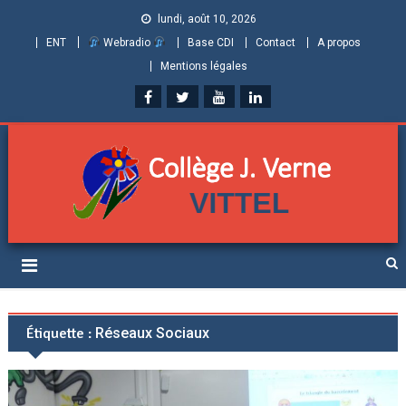
lundi, août 10, 2026
ENT
Webradio
Base CDI
Contact
A propos
Mentions légales
Collège Jules Verne de
Informations et ressources pour élèves, parents et personnels
Vittel (Vosges)
Étiquette :
Réseaux Sociaux