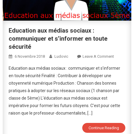
Education aux médias sociaux :
communiquer et s’informer en toute
sécurité
On
6 Novembre 2018
Ludovic
Leave A Comment
Education
Education aux médias sociaux : communiquer et s’informer
Aux
en toute sécurité Finalité : Contribuer à développer une
Médias
citoyenneté numérique Production : Chanson des bonnes
Sociaux
pratiques à adopter sur les réseaux sociaux (1 chanson par
:
Communiqu
classe de 5ème) L’éducation aux médias sociaux est
Et
impérative pour former les futurs citoyens. C’est pour cette
S’informer
raison que le professeur-documentaliste, […]
En
Toute
Continue Reading
Sécurité