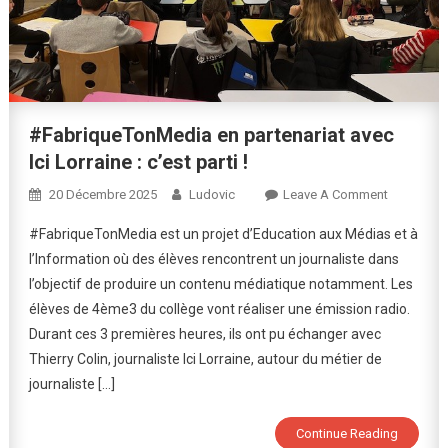
#FabriqueTonMedia en partenariat avec
Ici Lorraine : c’est parti !
On
20 Décembre 2025
Ludovic
Leave A Comment
#Fabriqu
#FabriqueTonMedia est un projet d’Education aux Médias et à
En
l’Information où des élèves rencontrent un journaliste dans
Partenariat
l’objectif de produire un contenu médiatique notamment. Les
Avec
élèves de 4ème3 du collège vont réaliser une émission radio.
Ici
Lorraine
Durant ces 3 premières heures, ils ont pu échanger avec
:
Thierry Colin, journaliste Ici Lorraine, autour du métier de
C’est
journaliste […]
Parti
!
Continue Reading