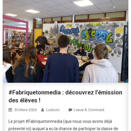
#Fabriquetonmedia : découvrez l’émission
des élèves !
On
30 Mars 2026
Ludovic
Leave A Comment
#Fabriquetonm
Le projet #Fabriquetonmedia (que nous vous avons déjà
:
présenté ici) auquel a eu la chance de participer la classe de
Découvrez