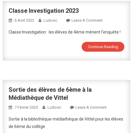
La
Place
Classe Investigation 2023
Des
On
6 Avril 2023
Ludovic
Leave A Comment
Femmes
Classe
Dans
Classe Investigation : les élèves de 4ème mènent l’enquête !
Investigation
L’Histoire,
2023
Par
Continue Reading
Les
Élèves
De
4ème
Sortie des élèves de 6ème à la
Médiathèque de Vittel
On
7 Février 2023
Ludovic
Leave A Comment
Sortie
Sortie à la bibliothèque-médiathèque de Vittel pour les élèves
Des
de 6ème du collège
Élèves