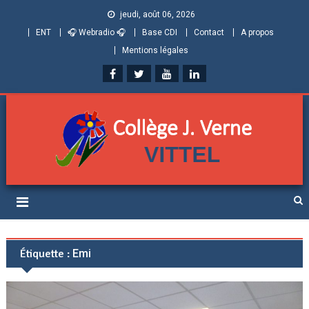
jeudi, août 06, 2026
ENT
🎧 Webradio 🎧
Base CDI
Contact
A propos
Mentions légales
Collège Jules Verne de
Informations et ressources pour élèves, parents et personnels
Vittel (Vosges)
Étiquette :
Emi