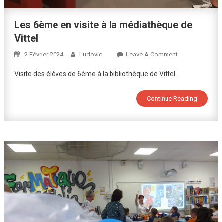
Les 6ème en visite à la médiathèque de
Vittel
On
2 Février 2024
Ludovic
Leave A Comment
Les
Visite des élèves de 6ème à la bibliothèque de Vittel
6ème
En
Continue Reading
Visite
À
La
Médiathèque
De
Vittel