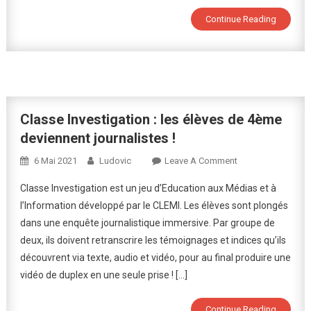
De
Continue Reading
6ème
À
La
Médiathèque
De
Vittel
Classe Investigation : les élèves de 4ème
deviennent journalistes !
On
6 Mai 2021
Ludovic
Leave A Comment
Classe
Classe Investigation est un jeu d’Education aux Médias et à
Investigation
l’Information développé par le CLEMI. Les élèves sont plongés
:
dans une enquête journalistique immersive. Par groupe de
Les
deux, ils doivent retranscrire les témoignages et indices qu’ils
Élèves
De
découvrent via texte, audio et vidéo, pour au final produire une
4ème
vidéo de duplex en une seule prise ! […]
Deviennent
Journalistes
Continue Reading