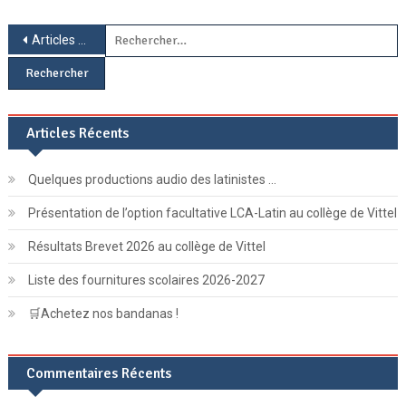
Navigation
R
Articles plus anciens
des
articles
Articles Récents
Quelques productions audio des latinistes …
Présentation de l’option facultative LCA-Latin au collège de Vittel
Résultats Brevet 2026 au collège de Vittel
Liste des fournitures scolaires 2026-2027
🛒Achetez nos bandanas !
Commentaires Récents