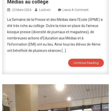
Médias au collège
On
25 Mars 2024
Ludovic
Leave A Comment
Une
La Semaine de la Presse et des Médias dans l’Ecole (SPME) a
Riche
été très riche au collège. Outre la mise en place du fameux
Semaine
kiosque presse (diversité de journaux et magazines), de
De
nombreuses actions d’Education aux Médias et à
La
Presse
l’Information (EMI) ont eu lieu. Ainsi tous les élèves de 4ème
Et
ont bénéficié de plusieurs séances […]
Des
Médias
Continue Reading
Au
Collège