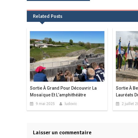
de
Related Posts
l’article
Sortie À Grand Pour Découvrir La
Sortie À B
Mosaïque Et L’amphithéâtre
Lauréats 
9 mai 2025
ludovic
2 juillet 
Laisser un commentaire