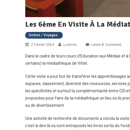
Les 6ème En Visite À La Média
Sorties / Voyages
On
2 Février 2024
Ludovic
Leave A Comment
Les
Dans le cadre de leurs cours d’Education aux Médias et à 
6èm
certains) la médiathèque de Vittel.
En
Visit
Cette visite a pour but de transférer les apprentissages a
À
espaces, classement, diversité des ressources, services 
La
les spécificités et surtout la complémentarité entre CDI et
Médi
De
proposées pour faire de la médiathèque un lieu où ils pren
Vittel
ou de divertissement.
Une activité de recherche de documents a conclu la visite.
c’est-à-dire là où sont entreposés les livres sortis du fond