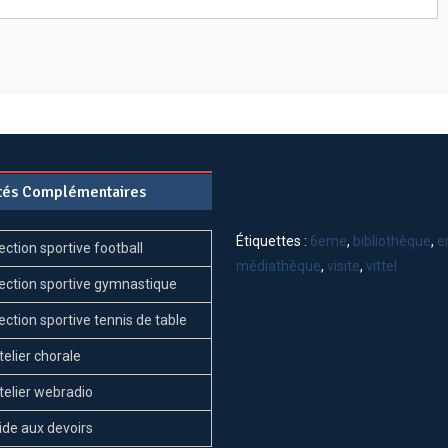
ités Complémentaires
Étiquettes :
6eme
,
bibliothèque
,
e
ection sportive football
médiathèque
,
visite
,
vittel
ection sportive gymnastique
ection sportive tennis de table
telier chorale
telier webradio
ide aux devoirs