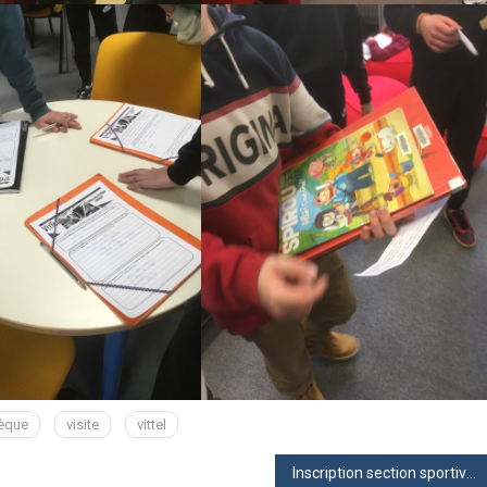
èque
visite
vittel
Inscription section sportive gymnastique 2024-2025