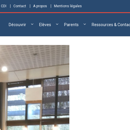
 CDI
Contact
A propos
Mentions légales
Découvrir
Elèves
Parents
Ressources & Conta