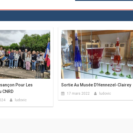
esançon Pour Les
Sortie Au Musée D’Hennezel-Clairey
Du CNRD
17 mars 2022
ludovic
2024
ludovic