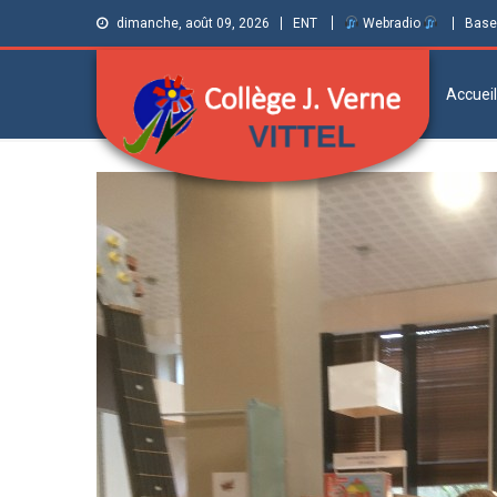
dimanche, août 09, 2026
ENT
Webradio
Base
Accueil
Collège Jules
Informations et ressources pour élèves,
parents et personnels
Verne de Vittel
(Vosges)