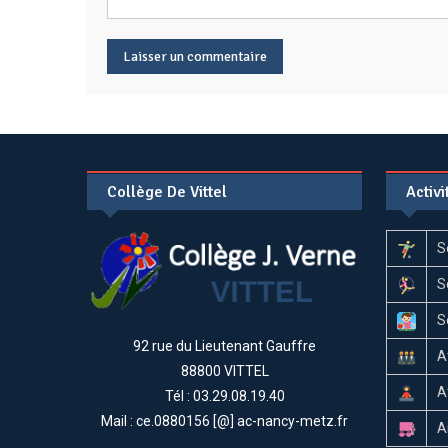
Collège De Vittel
Activ
S
S
S
92 rue du Lieutenant Gauffre
A
88800 VITTEL
A
Tél : 03.29.08.19.40
Mail : ce.0880156 [@] ac-nancy-metz.fr
A