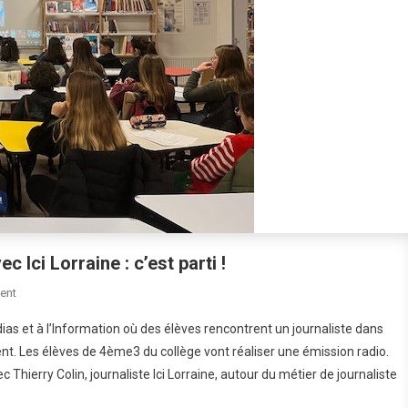
Ici Lorraine : c’est parti !
On
ent
#FabriqueTonMedia
s et à l’Information où des élèves rencontrent un journaliste dans
En
t. Les élèves de 4ème3 du collège vont réaliser une émission radio.
Partenariat
Thierry Colin, journaliste Ici Lorraine, autour du métier de journaliste
Avec
Ici