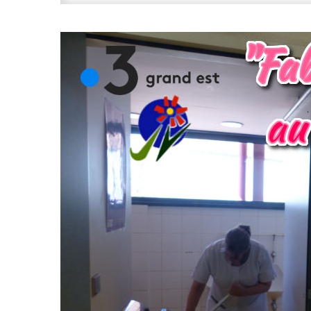
Qua
Des
Élèv
De
Lorr
Prod
Leur
Prop
Rep
En
Part
Ave
Fran
3 »