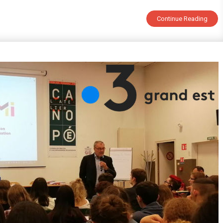
Lorraine
:
Continue Reading
C’est
Parti
!