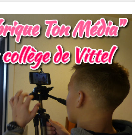
nd
es
aine
uisent
s
res
ortages
enariat
c
ce