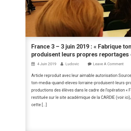
France 3 – 3 juin 2019 : « Fabrique t
produisent leurs propres reportages 
On
4 Juin 2019
Ludovic
Leave A Comment
Fran
Article reproduit avec leur aimable autorisation Sourc
3
ton-media-quand-eleves-lorraine-produisent-leurs-pr
–
productions des élèves dans le cadre de l’opération « Fab
3
restituée sur le site académique de la CARDIE (voir ici)
Juin
201
cette […]
:
« Fa
Ton
Médi