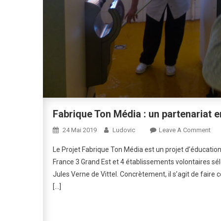
Fabrique Ton Média : un partenariat en
On
24 Mai 2019
Ludovic
Leave A Comment
Fab
Le Projet Fabrique Ton Média est un projet d’éducatio
Ton
France 3 Grand Est et 4 établissements volontaires sé
Méd
Jules Verne de Vittel. Concrètement, il s’agit de faire 
:
[…]
Un
Par
Ent
Le