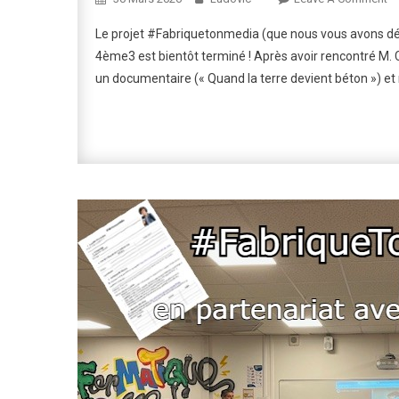
#F
Le projet #Fabriquetonmedia (que nous vous avons déjà 
:
4ème3 est bientôt terminé ! Après avoir rencontré M. Col
Dé
un documentaire (« Quand la terre devient béton ») et 
L’
D
Él
!