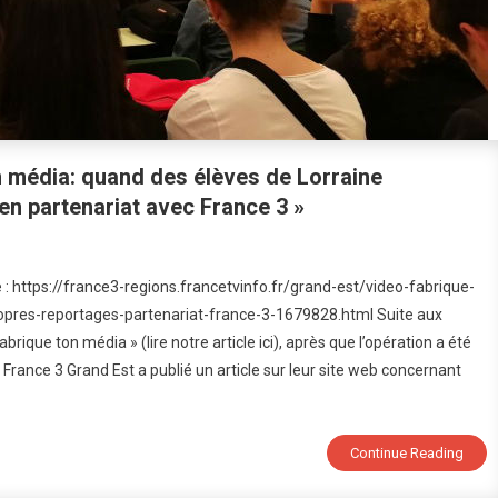
on média: quand des élèves de Lorraine
en partenariat avec France 3 »
ce
e : https://france3-regions.francetvinfo.fr/grand-est/video-fabrique-
opres-reportages-partenariat-france-3-1679828.html Suite aux
rique ton média » (lire notre article ici), après que l’opération a été
, France 3 Grand Est a publié un article sur leur site web concernant
9
brique
Continue Reading
a: