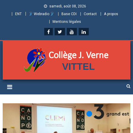
samedi, août 08, 2026
ENT
Webradio
Base CDI
Contact
A propos
Mentions légales
Collège Jules Verne de
Informations et ressources pour élèves, parents et personnels
Vittel (Vosges)