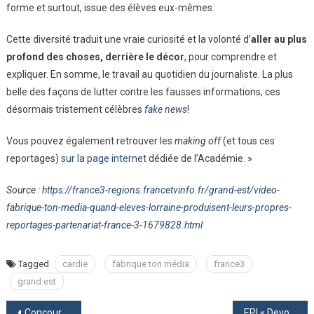
forme et surtout, issue des élèves eux-mêmes.
Cette diversité traduit une vraie curiosité et la volonté d’
aller au plus
profond des choses, derrière le décor
, pour comprendre et
expliquer. En somme, le travail au quotidien du journaliste. La plus
belle des façons de lutter contre les fausses informations, ces
désormais tristement célèbres
fake news
!
Vous pouvez également retrouver les
making off
(et tous ces
reportages)
sur la page internet
dédiée de l’Académie. »
Source :
https://france3-regions.francetvinfo.fr/grand-est/video-
fabrique-ton-media-quand-eleves-lorraine-produisent-leurs-propres-
reportages-partenariat-france-3-1679828.html
Tagged
cardie
fabrique ton média
france3
grand est
Navigation
Concours National de la Résistance et de la Déportation : de bons résultats au collège
EPI « Devoir de Mémoire » 2018-2019