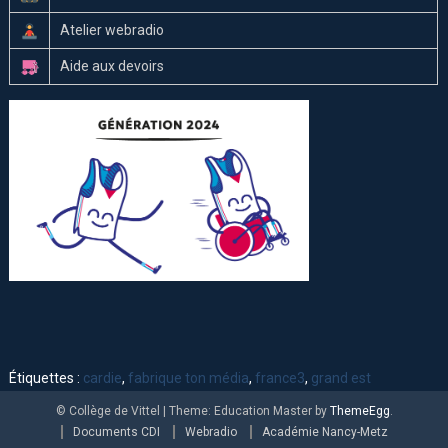
Atelier webradio
Aide aux devoirs
Étiquettes :
cardie
,
fabrique ton média
,
france3
,
grand est
© Collège de Vittel
|
Theme: Education Master by
ThemeEgg
.
Documents CDI
Webradio
Académie Nancy-Metz