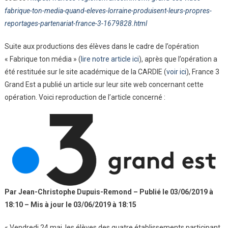
3
fabrique-ton-media-quand-eleves-lorraine-produisent-leurs-propres-
Juin
reportages-partenariat-france-3-1679828.html
2019
:
Suite aux productions des élèves dans le cadre de l’opération
« Fabrique
« Fabrique ton média » (
lire notre article ici
), après que l’opération a
Ton
été restituée sur le site académique de la CARDIE (
Média:
voir ici
), France 3
Quand
Grand Est a publié un article sur leur site web concernant cette
Des
opération. Voici reproduction de l’article concerné :
Élèves
De
Lorraine
Produisent
Leurs
Propres
Reportages
En
Par Jean-Christophe Dupuis-Remond – Publié le 03/06/2019 à
Partenariat
18:10 – Mis à jour le 03/06/2019 à 18:15
Avec
France
« Vendredi 24 mai, les élèves des quatre établissements participant