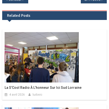
de
Related Posts
l’article
La S’Cool Radio À L’honneur Sur Ici Sud Lorraine
4 avril 2026
ludovic