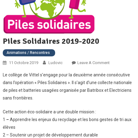
Piles Solidaires 2019-2020
Animations / Rencontres
On
11 Octobre 2019
Ludovic
Leave A Comment
Piles
Le collège de Vittel s’engage pour la deuxième année consécutive
Solidaires
dans l’opération « Piles Solidaires ». Il s’agit d’une collecte nationale
2019-
de piles et batteries usagées organisée par Batribox et Electriciens
2020
sans frontières.
Cette action éco-solidaire a une double mission :
1
–
Apprendre les enjeux du recyclage et les bons gestes de tri aux
élèves
2 – Soutenir un projet de développement durable