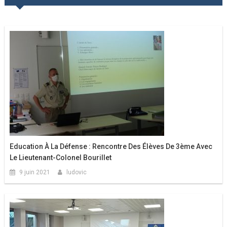
l’article
Education À La Défense : Rencontre Des Élèves De 3ème Avec
Le Lieutenant-Colonel Bourillet
9 juin 2021
ludovic