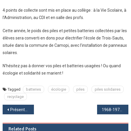
4 points de collecte sont mis en place au collège : à la Vie Scolaire, à
l’Administration, au CDI et en salle des profs.
Cette année, le poids des piles et petites batteries collectées par les
élèves sera converti en dons pour électrifier l’école de Trois-Sauts,
située dans la commune de Camopi, avec l’installation de panneaux
solaires.
N’hésitez pas à donner vos piles et batteries usagées ! Ou quand
écologie et solidarité se marient !
Tagged
batteries
écologie
piles
piles solidaires
recyclage
Navigation
Présentation de l’Association Sportive
1968-1978 : un collège pour le 21ème siècle ?
de
Related Posts