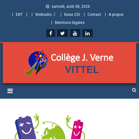
samedi, août 08, 2026
ENT
Webradio
Base CDI
Contact
A propos
Mentions légales
Collège Jules Verne de
Informations et ressources pour élèves, parents et personnels
Vittel (Vosges)