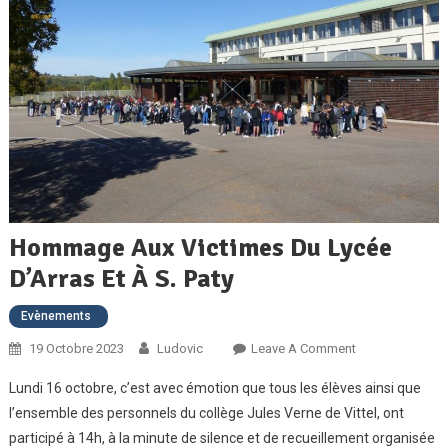
Hommage Aux Victimes Du Lycée
D’Arras Et À S. Paty
Evènements
On
19 Octobre 2023
Ludovic
Leave A Comment
Hommage
Lundi 16 octobre, c’est avec émotion que tous les élèves ainsi que
Aux
l’ensemble des personnels du collège Jules Verne de Vittel, ont
Victimes
participé à 14h, à la minute de silence et de recueillement organisée
Du