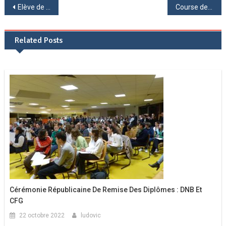
Navigation
Elève de 6ème : « Deviens ambassadeur de ton Patrimoine ! »
Course des 100 bouchons
de
Related Posts
l’article
Cérémonie Républicaine De Remise Des Diplômes : DNB Et
CFG
22 octobre 2022
ludovic