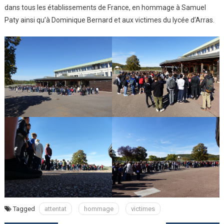
dans tous les établissements de France, en hommage à Samuel
Lycée
D’Arras
Paty ainsi qu’à Dominique Bernard et aux victimes du lycée d’Arras.
Et
À
S.
Paty
Tagged
attentat
hommage
victimes