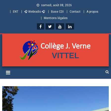
samedi, août 08, 2026
ENT
🎧 Webradio 🎧
Base CDI
Contact
A propos
Mentions légales
Collège Jules Verne de
Informations et ressources pour élèves, parents et personnels
Vittel (Vosges)