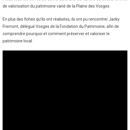
de valorisation du patrimoine varié de la Plaine des Vosges.
6ème
Récompensés
En plus des fiches qu’ils ont réalisées, ils ont pu rencontrer Jacky
Pour
Fremont, délégué Vosges de la Fondation du Patrimoine, afin de
Leur
Mise
comprendre pourquoi et comment préserver et valoriser le
En
patrimoine local :
Valeur
Du
Patrimoine
Local