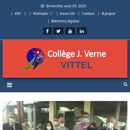
dimanche, août 09, 2026
ENT
Webradio
Base CDI
Contact
A propos
Mentions légales
Collège Jules Verne de
Informations et ressources pour élèves, parents et personnels
Vittel (Vosges)