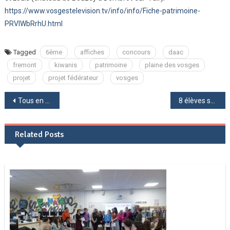
https://www.vosgestelevision.tv/info/info/Fiche-patrimoine-
PRVIWbRrhU.html
Tagged
6ème
affiches
concours
daac
fremont
kiwanis
patrimoine
plaine des vosges
projet
projet fédérateur
vosges
Navigation
Tous en Bulles au collège de Vittel
8 élèves sélectionnés ont réalisé des graffitis au CDI
de
Related Posts
l’article