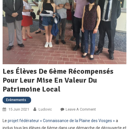
Les Élèves De 6ème Récompensés
Pour Leur Mise En Valeur Du
Patrimoine Local
Evènements
On
15 Juin 2021
Ludovic
Leave A Comment
Les
Le
projet fédérateur « Connaissance de la Plaine des Vosges »
a
Élèves
inclus tous les élèves de 6ème dans une démarche de découverte et
De