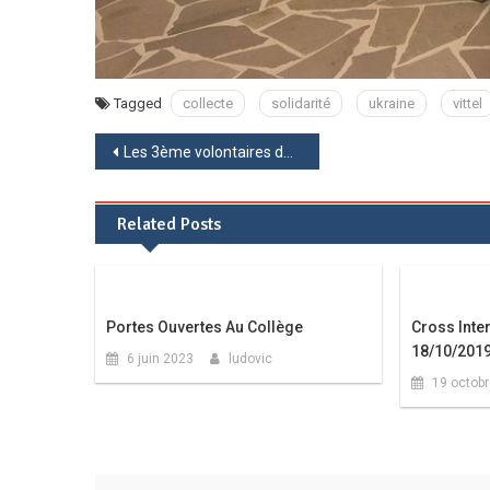
Tagged
collecte
solidarité
ukraine
vittel
Navigation
Les 3ème volontaires découvrent les métiers de l’armée
de
Related Posts
l’article
Portes Ouvertes Au Collège
Cross Inte
18/10/201
6 juin 2023
ludovic
19 octob