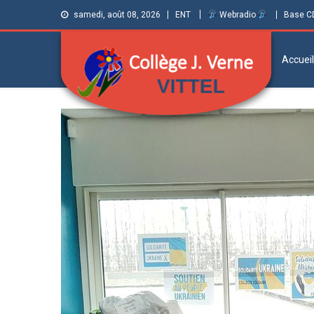
samedi, août 08, 2026
ENT
Webradio
Base C
Accueil
Collège Jules
Informations et ressources pour élèves,
parents et personnels
Verne de Vittel
(Vosges)