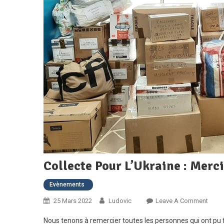
Collecte Pour L’Ukraine : Merci
Evènements
On
25 Mars 2022
Ludovic
Leave A Comment
Colle
Nous tenons à remercier toutes les personnes qui ont pu f
Pour