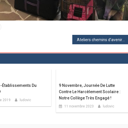
Ateliers chemins d’avenirs
r-Établissements Du
9 Novembre, Journée De Lutte
9
Contre Le Harcèlement Scolaire :
Notre Collège Très Engagé !
re 2019
ludovic
11 novembre 2023
ludovic