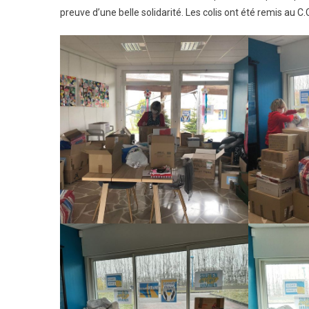
preuve d’une belle solidarité. Les colis ont été remis au C.C
L’Ukr
:
Merci
Pour
Ce
Vaste
Élan
De
Génér
!