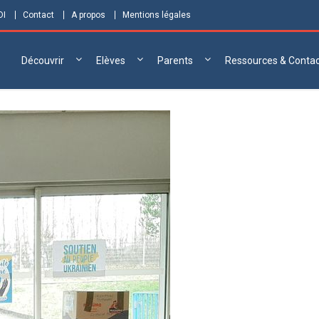
DI
Contact
A propos
Mentions légales
Découvrir
Elèves
Parents
Ressources & Conta