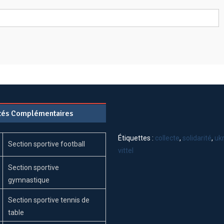
ités Complémentaires
Étiquettes :
collecte
,
solidarité
,
uk
Section sportive football
vittel
Section sportive
gymnastique
Section sportive tennis de
table