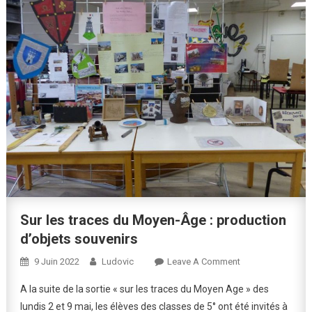
Sur les traces du Moyen-Âge : production
d’objets souvenirs
On
9 Juin 2022
Ludovic
Leave A Comment
Sur
A la suite de la sortie « sur les traces du Moyen Age » des
Les
lundis 2 et 9 mai, les élèves des classes de 5° ont été invités à
Traces