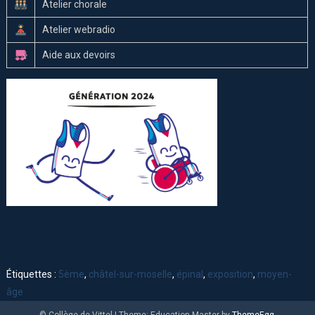
Atelier chorale
Atelier webradio
Aide aux devoirs
Étiquettes :
5ème
,
châtel-sur-moselle
,
épinal
,
exposition
,
moyen-
âge
© Collège de Vittel
|
Theme: Education Master by
ThemeEgg
.