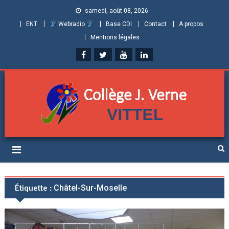
samedi, août 08, 2026
ENT
Webradio
Base CDI
Contact
A propos
Mentions légales
Collège Jules Verne de
Informations et ressources pour élèves, parents et personnels
Vittel (Vosges)
Étiquette :
Châtel-Sur-Moselle