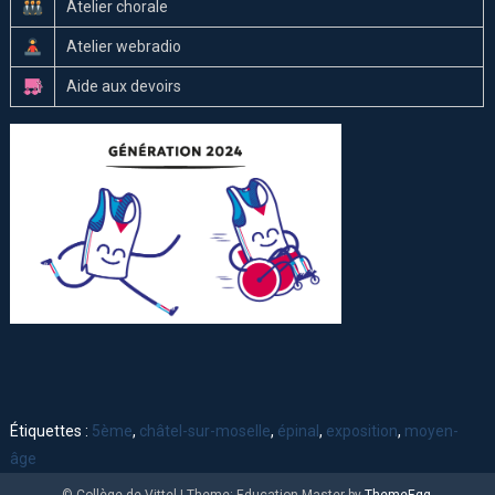
Atelier chorale
Atelier webradio
Aide aux devoirs
Étiquettes :
5ème
,
châtel-sur-moselle
,
épinal
,
exposition
,
moyen-
âge
© Collège de Vittel
|
Theme: Education Master by
ThemeEgg
.