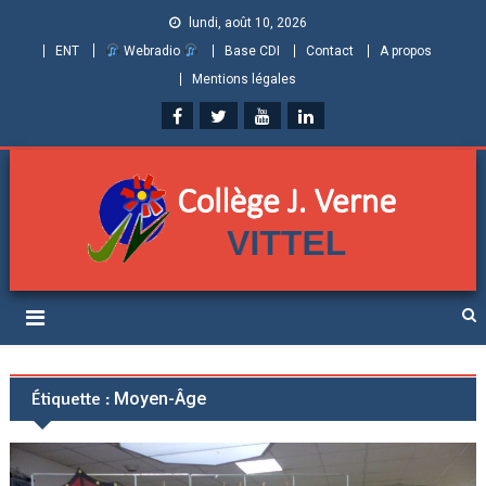
lundi, août 10, 2026
ENT
Webradio
Base CDI
Contact
A propos
Mentions légales
Collège Jules Verne de
Informations et ressources pour élèves, parents et personnels
Vittel (Vosges)
Étiquette :
Moyen-Âge