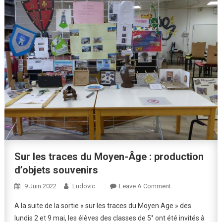
Sur les traces du Moyen-Âge : production
d’objets souvenirs
On
9 Juin 2022
Ludovic
Leave A Comment
Sur
A la suite de la sortie « sur les traces du Moyen Age » des
Les
lundis 2 et 9 mai, les élèves des classes de 5° ont été invités à
Traces