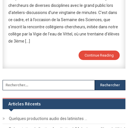
chercheurs de diverses disciplines avec le grand public lors
Chercheurs
d’ateliers-discussions d’une vingtaine de minutes. C’est dans
:
ce cadre, et à l’occasion de la Semaine des Sciences, que
Découvrir,
Comprendre
s’inscrit la rencontre collégiens-chercheurs, initiée dans notre
Donner
collège par la Vigie de l’eau de Vittel, où une trentaine d’élèves
De
de 3ème […]
L’ambition
!
Continue Reading
Rechercher :
Articles Récents
Quelques productions audio des latinistes …