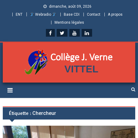
dimanche, août 09, 2026
ENT
Webradio
Base CDI
Contact
A propos
Mentions légales
Collège Jules Verne de
Informations et ressources pour élèves, parents et personnels
Vittel (Vosges)
Étiquette :
Chercheur