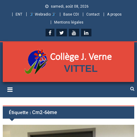
samedi, août 08, 2026
ENT
Webradio
Base CDI
Contact
A propos
Mentions légales
Collège Jules Verne de
Informations et ressources pour élèves, parents et personnels
Vittel (Vosges)
Étiquette :
Cm2-6ème