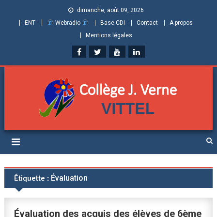
dimanche, août 09, 2026
ENT
Webradio
Base CDI
Contact
A propos
Mentions légales
Collège Jules Verne de
Informations et ressources pour élèves, parents et personnels
Vittel (Vosges)
Étiquette :
Évaluation
Évaluation des acquis des élèves de 6ème