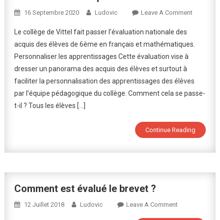
On
16 Septembre 2020
Ludovic
Leave A Comment
Évaluatio
Le collège de Vittel fait passer l’évaluation nationale des
Des
acquis des élèves de 6ème en français et mathématiques.
Acquis
Personnaliser les apprentissages Cette évaluation vise à
Des
dresser un panorama des acquis des élèves et surtout à
Élèves
De
faciliter la personnalisation des apprentissages des élèves
6ème
par l’équipe pédagogique du collège. Comment cela se passe-
t-il ? Tous les élèves […]
Continue Reading
Comment est évalué le brevet ?
On
12 Juillet 2018
Ludovic
Leave A Comment
Comment