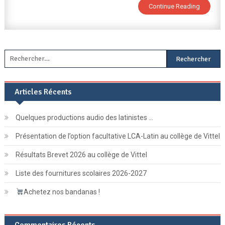
Continue Reading
Est
Évalué
Le
Brevet
?
Rechercher :
Articles Récents
Quelques productions audio des latinistes …
Présentation de l’option facultative LCA-Latin au collège de Vittel
Résultats Brevet 2026 au collège de Vittel
Liste des fournitures scolaires 2026-2027
Achetez nos bandanas !