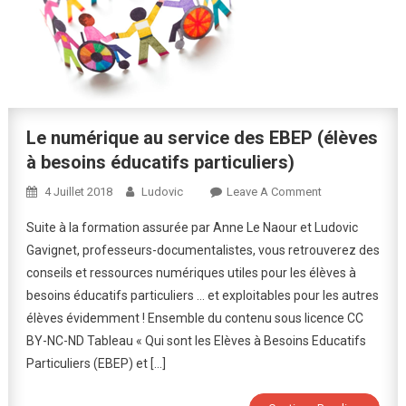
Le numérique au service des EBEP (élèves
à besoins éducatifs particuliers)
On
4 Juillet 2018
Ludovic
Leave A Comment
Le
Suite à la formation assurée par Anne Le Naour et Ludovic
Numérique
Gavignet, professeurs-documentalistes, vous retrouverez des
Au
conseils et ressources numériques utiles pour les élèves à
Service
besoins éducatifs particuliers … et exploitables pour les autres
Des
EBEP
élèves évidemment ! Ensemble du contenu sous licence CC
(élèves
BY-NC-ND Tableau « Qui sont les Elèves à Besoins Educatifs
À
Particuliers (EBEP) et […]
Besoins
Éducatifs