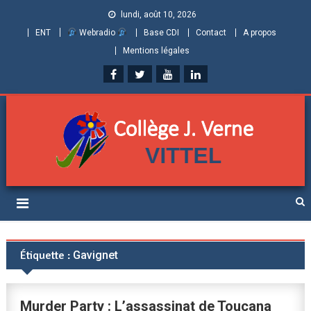
lundi, août 10, 2026
ENT
Webradio
Base CDI
Contact
A propos
Mentions légales
Collège Jules Verne de
Informations et ressources pour élèves, parents et personnels
Vittel (Vosges)
Étiquette :
Gavignet
Murder Party : L’assassinat de Toucana