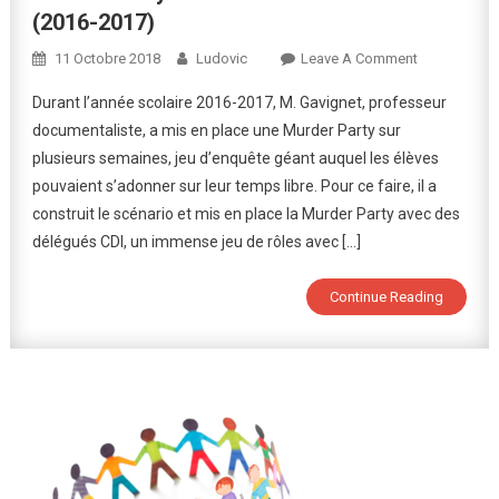
(2016-2017)
On
11 Octobre 2018
Ludovic
Leave A Comment
Murder
Durant l’année scolaire 2016-2017, M. Gavignet, professeur
Party
documentaliste, a mis en place une Murder Party sur
:
plusieurs semaines, jeu d’enquête géant auquel les élèves
L’assassinat
pouvaient s’adonner sur leur temps libre. Pour ce faire, il a
De
Toucana
construit le scénario et mis en place la Murder Party avec des
(2016-
délégués CDI, un immense jeu de rôles avec […]
2017)
Continue Reading