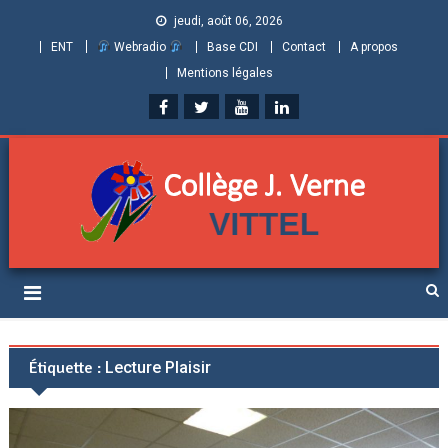
jeudi, août 06, 2026
ENT
Webradio
Base CDI
Contact
A propos
Mentions légales
Collège Jules Verne de
Informations et ressources pour élèves, parents et personnels
Vittel (Vosges)
Étiquette :
Lecture Plaisir