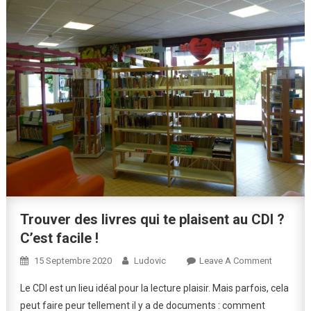
Trouver des livres qui te plaisent au CDI ?
C’est facile !
On
15 Septembre 2020
Ludovic
Leave A Comment
Trouver
Le CDI est un lieu idéal pour la lecture plaisir. Mais parfois, cela
Des
peut faire peur tellement il y a de documents : comment
Livres