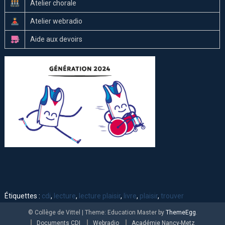
Atelier chorale
Atelier webradio
Aide aux devoirs
Étiquettes :
cdi
,
lecture
,
lecture plaisir
,
livre
,
plaisir
,
trouver
© Collège de Vittel
|
Theme: Education Master by
ThemeEgg
.
Documents CDI
Webradio
Académie Nancy-Metz