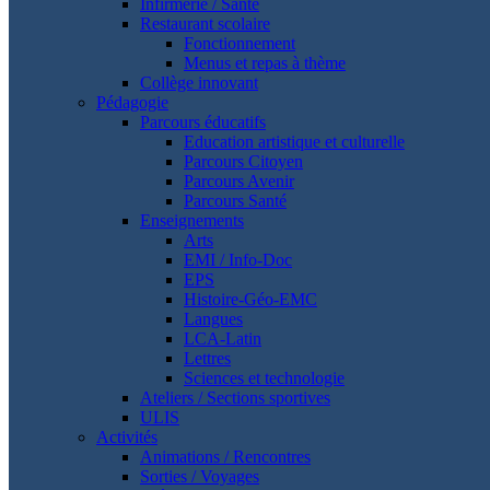
Infirmerie / Santé
Restaurant scolaire
Fonctionnement
Menus et repas à thème
Collège innovant
Pédagogie
Parcours éducatifs
Education artistique et culturelle
Parcours Citoyen
Parcours Avenir
Parcours Santé
Enseignements
Arts
EMI / Info-Doc
EPS
Histoire-Géo-EMC
Langues
LCA-Latin
Lettres
Sciences et technologie
Ateliers / Sections sportives
ULIS
Activités
Animations / Rencontres
Sorties / Voyages