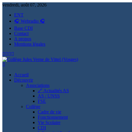
vendredi, août 07, 2026
ENT
🎧 Webradio 🎧
Base CDI
Contact
A propos
Mentions légales
Collège Jules Verne de Vittel (Vosges)
Informations et ressources pour élèves, parents et personnels
Accueil
Découvrir
Associations
🔗 Actualités AS
AS / UNSS
FSE
Collège
Cadre de vie
Fonctionnement
Vie Scolaire
CDI