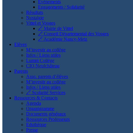
Evènements
Engagements / Solidarité
Résultats
Nostalgie
Vittel et Vosges
🔗 Mairie de Vittel
🔗 Conseil Départemental des Vosges
🔗 Académie Nancy-Metz
Elèves
M’investir au collège
Infos / Liens utiles
Lumni Collège
CIO Neufchâteau
Parents
Asso. parents d’élèves
M’investir au collège
Infos / Liens utiles
🔗 Scolarité Services
Ressources & Contacts
Agenda
Organigramme
Documents généraux
Ressources Professeurs
Eduthèque
Presse