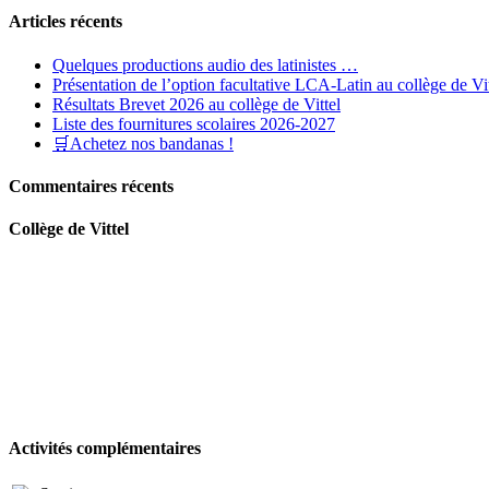
CDI
Articles récents
?
C’est
Quelques productions audio des latinistes …
facile
Présentation de l’option facultative LCA-Latin au collège de Vit
!
Résultats Brevet 2026 au collège de Vittel
Liste des fournitures scolaires 2026-2027
🛒Achetez nos bandanas !
Commentaires récents
Collège de Vittel
Activités complémentaires