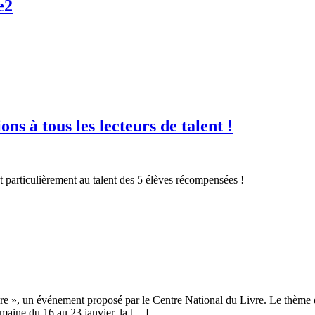
e2
ineillée »
s
ons à tous les lecteurs de talent !
2
 et particulièrement au talent des 5 élèves récompensées !
ure », un événement proposé par le Centre National du Livre. Le thème de
semaine du 16 au 23 janvier, la […]