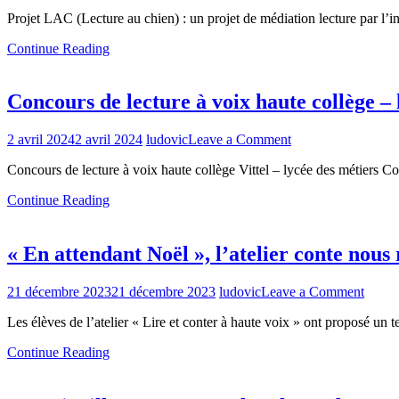
Lire
Lycée
Projet LAC (Lecture au chien) : un projet de médiation lecture par l’i
avec
des
le
Métiers
Continue Reading
Chien
Contrexéville
:
une
Concours de lecture à voix haute collège – 
méthode
pour
découvrir
on
2 avril 2024
2 avril 2024
ludovic
Leave a Comment
le
Concours
plaisir
Concours de lecture à voix haute collège Vittel – lycée des métiers Co
de
de
lecture
la
Continue Reading
à
lecture
voix
par
haute
l’intermédiaire
« En attendant Noël », l’atelier conte nous 
collège
d’un
–
chien
lycée
on
21 décembre 2023
21 décembre 2023
ludovic
Leave a Comment
des
« En
métiers
Les élèves de l’atelier « Lire et conter à haute voix » ont proposé un t
attend
Noël 
Continue Reading
l’ateli
conte
nous