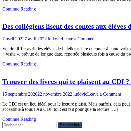
de
lecture
talent
Continue Reading
au
!
collège
:
Des collégiens lisent des contes aux élèves
« La
peur »
on
7 avril 2022
7 avril 2022
ludovic
Leave a Comment
Des
Vendredi 1er avril, les élèves de l’atelier « Lire et conter à haute voix
collégiens
« visite », prévue de longue date, reportée plusieurs fois à cause du 
lisent
des
Continue Reading
contes
aux
élèves
Trouver des livres qui te plaisent au CDI ? 
de
l’école
maternelle
on
15 septembre 2020
22 novembre 2022
ludovic
Leave a Comment
Louis
Trou
Blanc
Le CDI est un lieu idéal pour la lecture plaisir. Mais parfois, cela peu
des
accessible à tous ! Au CDI, tout est fait pour que la lecture […]
livres
qui
Continue Reading
te
Rechercher :
plais
au