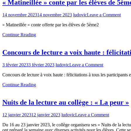
« Matineillée » conte par les élèves de 5èm
régale
!
on
14 novembre 2023
14 novembre 2023
ludovic
Leave a Comment
« Mat
« Matineillée » conte offerte par les élèves de 5ème2
conte
par
Continue Reading
les
élève
de
Concours de lecture a voix haute : félicitati
5ème
on
3 février 2023
3 février 2023
ludovic
Leave a Comment
Concours
Concours de lecture à voix haute : félicitations à tous les participants
de
lecture
Continue Reading
a
voix
haute
Nuits de la lecture au collège : « La peur »
:
félicitations
à
on
12 janvier 2023
12 janvier 2023
ludovic
Leave a Comment
tous
Nuits
les
Du 16 au 23 janvier 2023, le collège organisera ses « Nuits de la lect
de
lecteurs
ont préparé la semaine avec diverses activités pour les élèves. Cette 
la