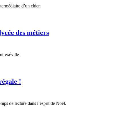
ntermédiaire d’un chien
lycée des métiers
ntrexéville
régale !
emps de lecture dans l’esprit de Noël.
ant
»,
er