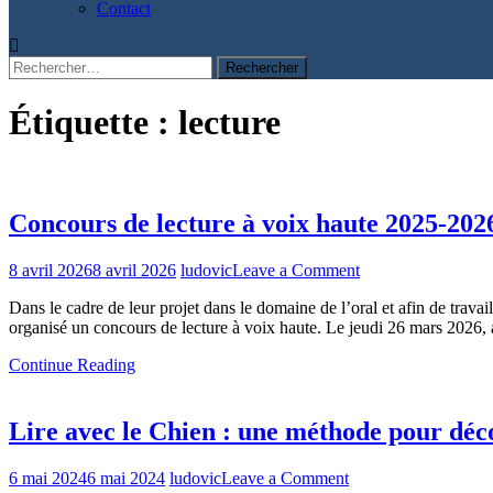
Contact
Rechercher :
Étiquette :
lecture
Concours de lecture à voix haute 2025-2026
on
8 avril 2026
8 avril 2026
ludovic
Leave a Comment
Concours
Dans le cadre de leur projet dans le domaine de l’oral et afin de travai
de
organisé un concours de lecture à voix haute. Le jeudi 26 mars 2026,
lecture
à
Continue Reading
voix
haute
2025-
Lire avec le Chien : une méthode pour décou
2026
Collège
Vittel
on
6 mai 2024
6 mai 2024
ludovic
Leave a Comment
–