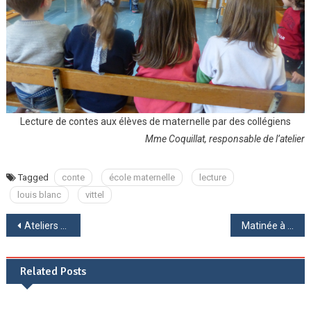
Lecture de contes aux élèves de maternelle par des collégiens
Mme Coquillat, responsable de l’atelier
Tagged
conte
école maternelle
lecture
louis blanc
vittel
Navigation
Ateliers chemins d’avenirs
Matinée à la ferme de Braquemont
de
Related Posts
l’article