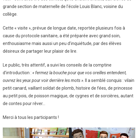
grande section de maternelle de l’école Louis Blanc, voisine du
Des
collège.
Contes
Aux
Cette « visite », prévue de longue date, reportée plusieurs fois à
Élèves
De
cause du protocole sanitaire, a été préparée avec grand soin,
L’école
enthousiasme mais aussi un peu d’inquiétude, par des élèves
Maternelle
désireux de partager leur plaisir de lire.
Louis
Blanc
Le public, très attentif, a suivi les conseils de la comptine
d’introduction :
« fermez la bouche pour que vos oreilles entendent,
ouvrez les yeux pour voir derrière les mots »
. Il a semblé conquis : vilain
petit canard, vaillant soldat de plomb, histoire de fées, de princesse
au petit pois, de poisson magique, de cygnes et de sorcières, autant
de contes pour rêver…
Merci à tous les participants !