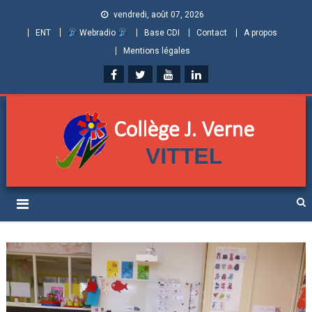
vendredi, août 07, 2026
ENT
Webradio
Base CDI
Contact
A propos
Mentions légales
Collège Jules Verne de
Informations et ressources pour élèves, parents et personnels
Vittel (Vosges)