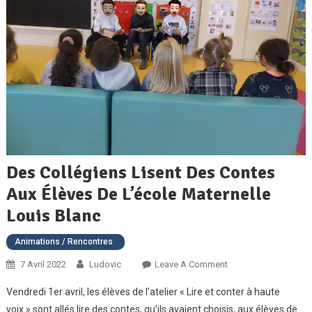
Des Collégiens Lisent Des Contes
Aux Élèves De L’école Maternelle
Louis Blanc
Animations / Rencontres
On
7 Avril 2022
Ludovic
Leave A Comment
Des
Vendredi 1er avril, les élèves de l’atelier « Lire et conter à haute
Collégiens
voix » sont allés lire des contes, qu’ils avaient choisis, aux élèves de
Lisent