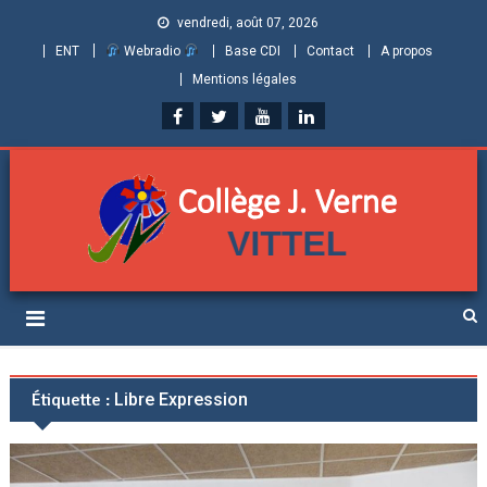
vendredi, août 07, 2026
ENT
Webradio
Base CDI
Contact
A propos
Mentions légales
Collège Jules Verne de
Informations et ressources pour élèves, parents et personnels
Vittel (Vosges)
Étiquette :
Libre Expression