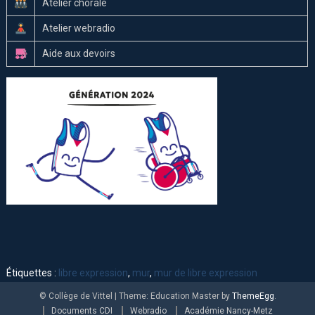
Atelier chorale
Atelier webradio
Aide aux devoirs
Étiquettes :
libre expression
,
mur
,
mur de libre expression
© Collège de Vittel
|
Theme: Education Master by
ThemeEgg
.
Documents CDI
Webradio
Académie Nancy-Metz