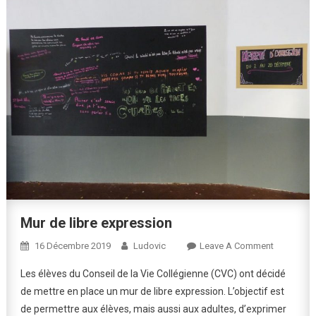
Mur de libre expression
On
16 Décembre 2019
Ludovic
Leave A Comment
Mur
Les élèves du Conseil de la Vie Collégienne (CVC) ont décidé
De
de mettre en place un mur de libre expression. L’objectif est
Libre
de permettre aux élèves, mais aussi aux adultes, d’exprimer
Expressio