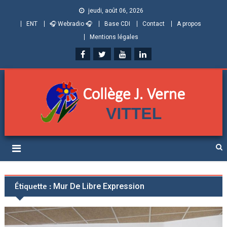
jeudi, août 06, 2026
ENT
🎧 Webradio 🎧
Base CDI
Contact
A propos
Mentions légales
Collège Jules Verne de
Informations et ressources pour élèves, parents et personnels
Vittel (Vosges)
Étiquette :
Mur De Libre Expression