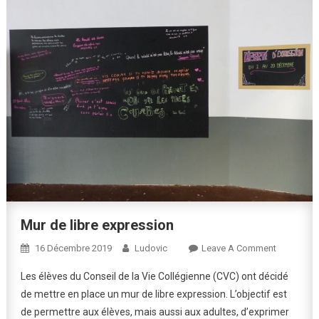
Mur de libre expression
On
16 Décembre 2019
Ludovic
Leave A Comment
Mur
Les élèves du Conseil de la Vie Collégienne (CVC) ont décidé
De
de mettre en place un mur de libre expression. L’objectif est
Libre
de permettre aux élèves, mais aussi aux adultes, d’exprimer
Expressio