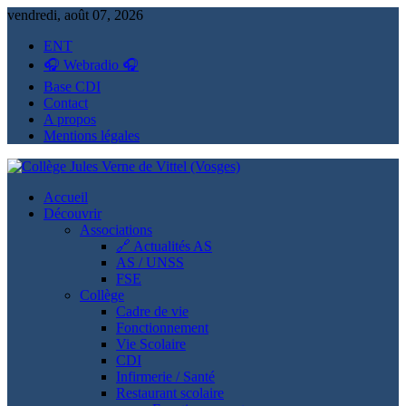
vendredi, août 07, 2026
ENT
🎧 Webradio 🎧
Base CDI
Contact
A propos
Mentions légales
Collège Jules Verne de Vittel (Vosges)
Informations et ressources pour élèves, parents et personnels
Accueil
Découvrir
Associations
🔗 Actualités AS
AS / UNSS
FSE
Collège
Cadre de vie
Fonctionnement
Vie Scolaire
CDI
Infirmerie / Santé
Restaurant scolaire