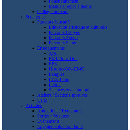
Fonctionnement
Menus et repas à thème
Collège innovant
Pédagogie
Parcours éducatifs
Education artistique et culturelle
Parcours Citoyen
Parcours Avenir
Parcours Santé
Enseignements
Arts
EMI / Info-Doc
EPS
Histoire-Géo-EMC
Langues
LCA-Latin
Lettres
Sciences et technologie
Ateliers / Sections sportives
ULIS
Activités
Animations / Rencontres
Sorties / Voyages
Evènements
Engagements / Solidarité