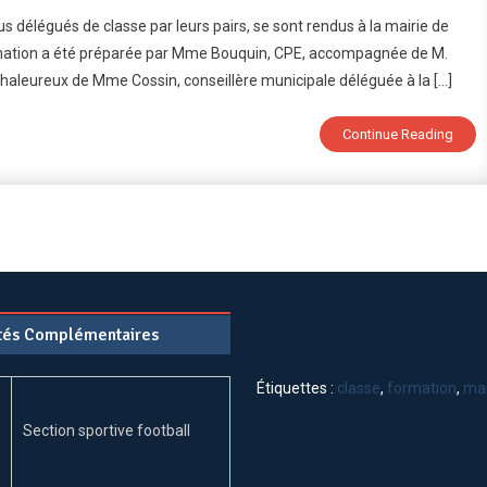
Formation
 délégués de classe par leurs pairs, se sont rendus à la mairie de
Des
ormation a été préparée par Mme Bouquin, CPE, accompagnée de M.
Délégués
chaleureux de Mme Cossin, conseillère municipale déléguée à la […]
De
Classe
À
Continue Reading
La
Mairie
De
Vittel
ités Complémentaires
Étiquettes :
classe
,
formation
,
mai
Section sportive football