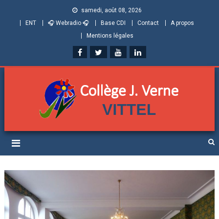
samedi, août 08, 2026
ENT
🎧 Webradio 🎧
Base CDI
Contact
A propos
Mentions légales
Collège Jules Verne de
Informations et ressources pour élèves, parents et personnels
Vittel (Vosges)