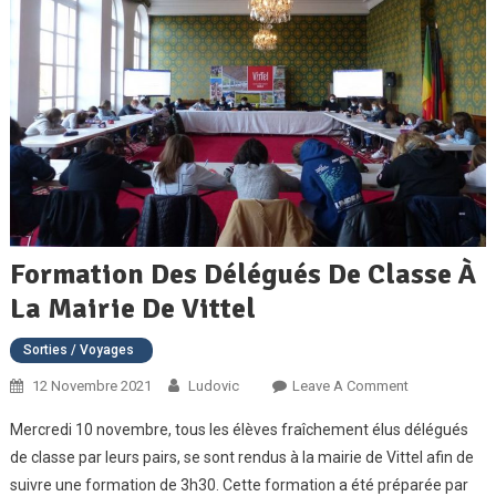
Formation Des Délégués De Classe À
La Mairie De Vittel
Sorties / Voyages
On
12 Novembre 2021
Ludovic
Leave A Comment
Formation
Mercredi 10 novembre, tous les élèves fraîchement élus délégués
Des
de classe par leurs pairs, se sont rendus à la mairie de Vittel afin de
Délégués
suivre une formation de 3h30. Cette formation a été préparée par
De