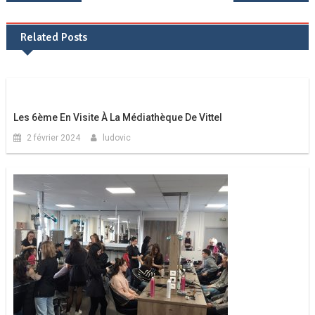
de
Related Posts
l’article
Les 6ème En Visite À La Médiathèque De Vittel
2 février 2024
ludovic