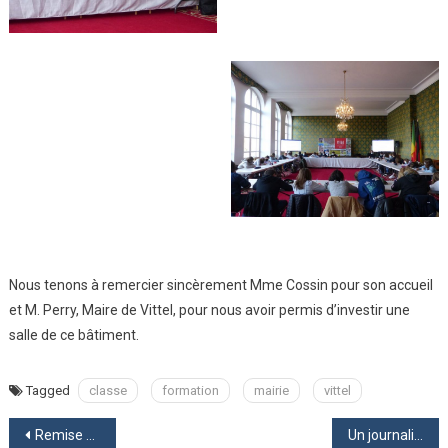
Nous tenons à remercier sincèrement Mme Cossin pour son accueil
et M. Perry, Maire de Vittel, pour nous avoir permis d’investir une
salle de ce bâtiment.
Tagged
classe
formation
mairie
vittel
Navigation
Remise des diplômes du brevet et du CFG
Un journaliste de Bayard à la rencontre des élèves pour enregistrer des podcasts