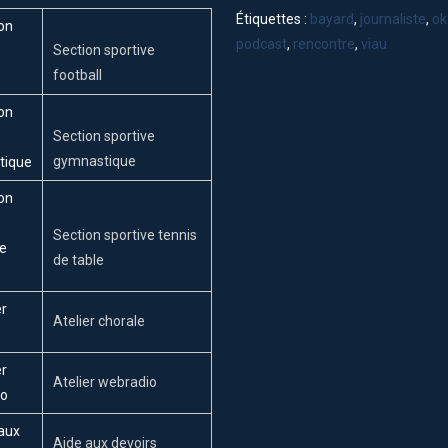
Étiquettes :
bayard
,
journaliste
,
ok
podcast
,
rencontre
,
viau
Section sportive
football
Section sportive
gymnastique
Section sportive tennis
de table
Atelier chorale
Atelier webradio
Aide aux devoirs