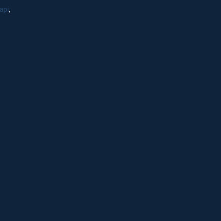
api
,