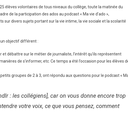
Un
5 élèves volontaires de tous niveaux du collège, toute la matinée du
Journaliste
adre de la participation des ados au podcast « Ma vie d’ado »,
De
 divers sujets portant sur la vie intime, la vie sociale et la scolarité
Bayard
À
La
 objectif différent :
Rencontre
Des
t débattre sur le métier de journaliste, l’intérêt qu’ils représentent
Élèves
manières de s’informer, etc. Ce temps a été l’occasion pour les élèves d
Pour
Enregistrer
Des
 petits groupes de 2 à 3, ont répondu aux questions pour le podcast « M
Podcasts
[ndlr : les collégiens], car on vous donne encore trop
 entendre votre voix, ce que vous pensez, comment