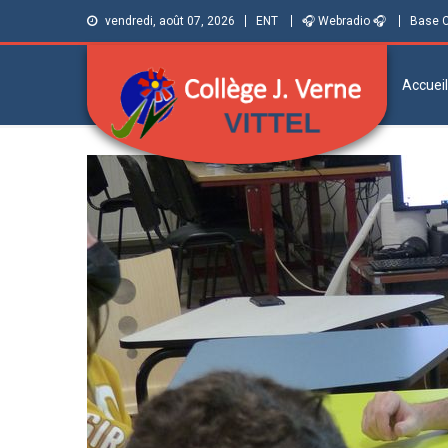
vendredi, août 07, 2026
ENT
🎧 Webradio 🎧
Base 
Accueil
Collège Jules
Informations et ressources pour élèves,
parents et personnels
Verne de Vittel
(Vosges)