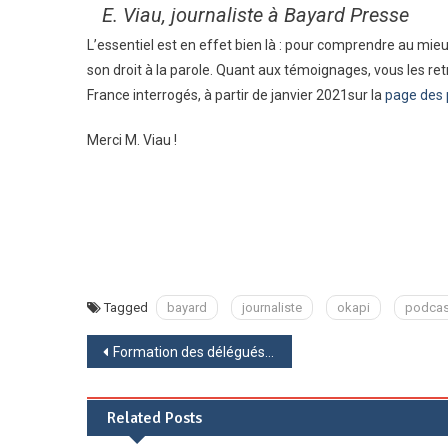
E. Viau, journaliste à Bayard Presse
L’essentiel est en effet bien là : pour comprendre au mieu
son droit à la parole. Quant aux témoignages, vous les re
France interrogés, à partir de janvier 2021sur la
page des 
Merci M. Viau !
Tagged
bayard
journaliste
okapi
podcas
Navigation
Formation des délégués de classe à la mairie de Vittel
de
Related Posts
l’article