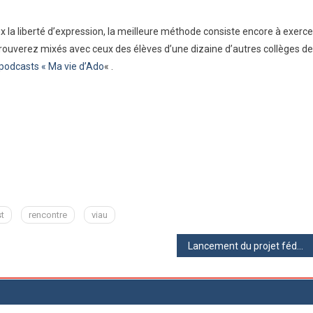
x la liberté d’expression, la meilleure méthode consiste encore à exerce
trouverez mixés avec ceux des élèves d’une dizaine d’autres collèges de
podcasts « Ma vie d’Ado
« .
t
rencontre
viau
Lancement du projet fédérateur « Patrimoine de la Plaine des Vosges » 2021-2022