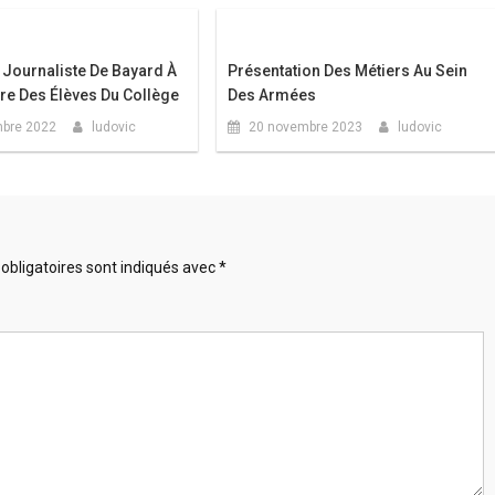
n Journaliste De Bayard À
Présentation Des Métiers Au Sein
re Des Élèves Du Collège
Des Armées
bre 2022
ludovic
20 novembre 2023
ludovic
obligatoires sont indiqués avec
*