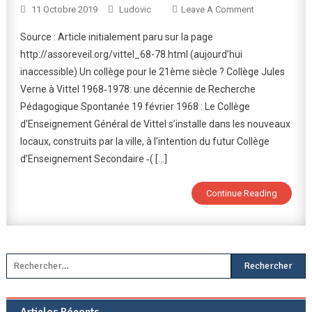
On
11 Octobre 2019
Ludovic
Leave A Comment
1968-
Source : Article initialement paru sur la page
1978
http://assoreveil.org/vittel_68-78.html (aujourd’hui
:
inaccessible) Un collège pour le 21ème siècle ? Collège Jules
Un
Verne à Vittel 1968‑1978: une décennie de Recherche
Collège
Pour
Pédagogique Spontanée 19 février 1968 : Le Collège
Le
d’Enseignement Général de Vittel s’installe dans les nouveaux
21ème
locaux, construits par la ville, à l’intention du futur Collège
Siècle
d’Enseignement Secondaire ‑( […]
?
Continue Reading
Rechercher :
Articles Récents