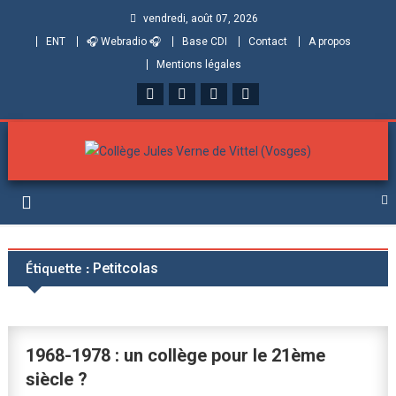
vendredi, août 07, 2026
ENT
🎧 Webradio 🎧
Base CDI
Contact
A propos
Mentions légales
Collège Jules Verne de
Informations et ressources pour élèves, parents et personnels
Vittel (Vosges)
Étiquette :
Petitcolas
1968-1978 : un collège pour le 21ème
siècle ?