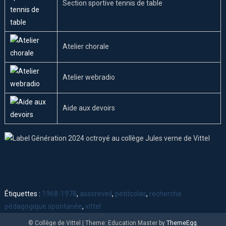
Section sportive tennis de table
Atelier chorale
Atelier webradio
Aide aux devoirs
Étiquettes :
1968-1978
,
assoreveil
,
petitcolas
,
recherche
pédagogique spontanée
,
vittel
© Collège de Vittel
|
Theme: Education Master by
ThemeEgg
.