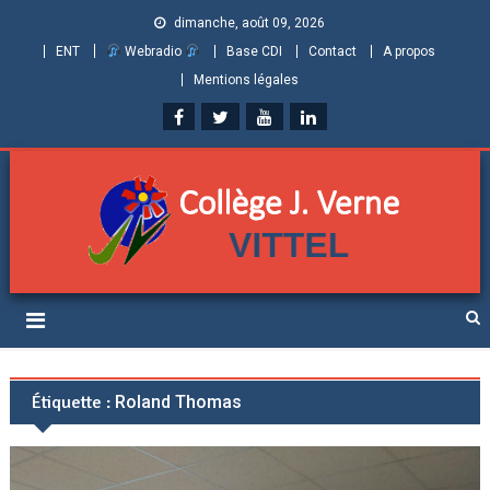
dimanche, août 09, 2026
ENT
Webradio
Base CDI
Contact
A propos
Mentions légales
Collège Jules Verne de
Informations et ressources pour élèves, parents et personnels
Vittel (Vosges)
Étiquette :
Roland Thomas