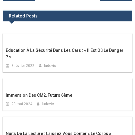
de
Related Posts
l’article
Education À La Sécurité Dans Les Cars : « Il Est Où Le Danger
? »
3 février 2022
ludovic
Immersion Des CM2, Futurs 6ème
29 mai 2024
ludovic
Nuits De La Lecture : Laissez Vous Conter « Le Corps »