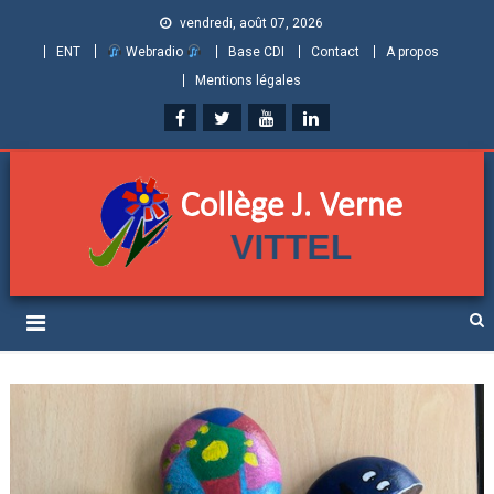
vendredi, août 07, 2026
ENT
Webradio
Base CDI
Contact
A propos
Mentions légales
Collège Jules Verne de
Informations et ressources pour élèves, parents et personnels
Vittel (Vosges)