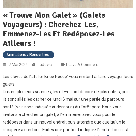
« Trouve Mon Galet » (galets
Voyageurs) : Cherchez-Les,
Emmenez-Les Et Redéposez-Les
Ailleurs !
Animations / Rencontres
On
7 Mai 2024
Ludovic
Leave A Comment
« Trouve
Les élèves de l’atelier Brico Récup’ vous invitent à faire voyager leurs
Mon
galets.
Galet »
Durant plusieurs séances, les élèves ont décoré de jolis galets, puis
(galets
ils sont allés les cacher ce lundi 6 mai sur une partie du parcours
Voyageurs)
:
santé (voir zone indiquée ci-dessous) du Forêt parc. Nous vous
Cherchez-
invitons à chercher un galet, à l’emmener avec vous pour le
Les,
redéposer dans un nouvel endroit puis attendre que quelqu’un le
Emmenez-
récupère à son tour. Faites une photo et indiquez l’endroit où il est
Les