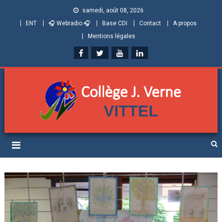
samedi, août 08, 2026
ENT
🎧 Webradio 🎧
Base CDI
Contact
A propos
Mentions légales
Collège Jules Verne de
Informations et ressources pour élèves, parents et personnels
Vittel (Vosges)