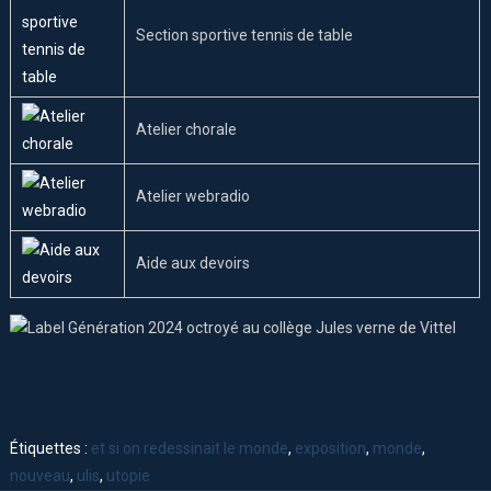
Section sportive tennis de table
Atelier chorale
Atelier webradio
Aide aux devoirs
Étiquettes :
et si on redessinait le monde
,
exposition
,
monde
,
nouveau
,
ulis
,
utopie