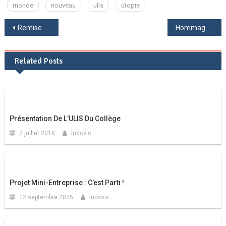
monde
nouveau
ulis
utopie
Navigation
Remise des récompenses par le FSE
Hommage à Frida Kahlo
de
Related Posts
l’article
Présentation De L’ULIS Du Collège
7 juillet 2018
ludovic
Projet Mini-Entreprise : C’est Parti !
12 septembre 2025
ludovic