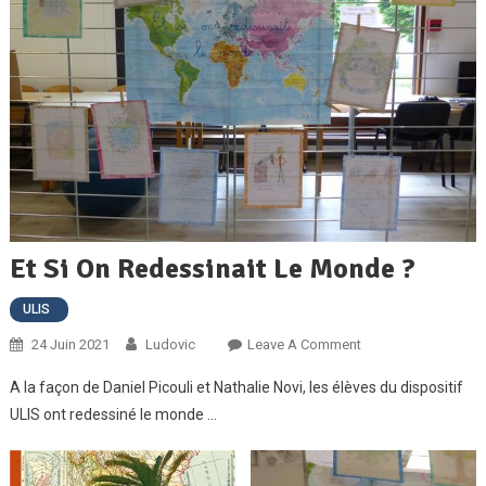
Et Si On Redessinait Le Monde ?
ULIS
On
24 Juin 2021
Ludovic
Leave A Comment
Et
A la façon de Daniel Picouli et Nathalie Novi, les élèves du dispositif
Si
ULIS ont redessiné le monde …
On
Redessinait
Le