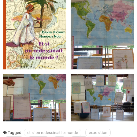
Monde
?
Tagged
et si on redessinait le monde
exposition