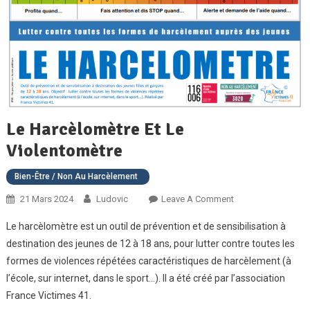
Le Harcèlomètre Et Le
Violentomètre
Bien-Être / Non Au Harcèlement
On
21 Mars 2024
Ludovic
Leave A Comment
Le
Le harcèlomètre est un outil de prévention et de sensibilisation à
Harcèlomètre
destination des jeunes de 12 à 18 ans, pour lutter contre toutes les
Et
formes de violences répétées caractéristiques de harcèlement (à
Le
l’école, sur internet, dans le sport…). Il a été créé par l’association
Violentomètre
France Victimes 41.