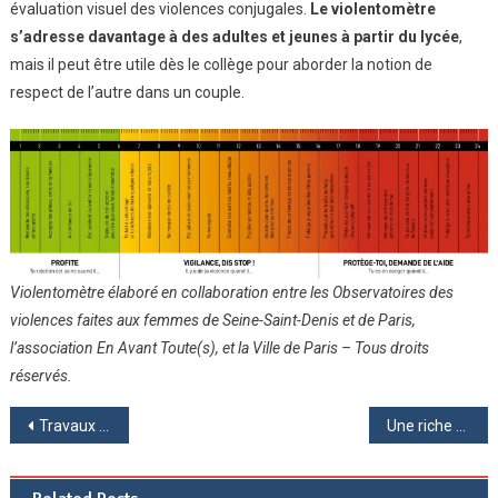
évaluation visuel des violences conjugales.
Le violentomètre
s’adresse davantage à des adultes et jeunes à partir du lycée
,
mais il peut être utile dès le collège pour aborder la notion de
respect de l’autre dans un couple.
Violentomètre élaboré en collaboration entre les Observatoires des
violences faites aux femmes de Seine-Saint-Denis et de Paris,
l’association En Avant Toute(s), et la Ville de Paris – Tous droits
réservés.
Navigation
Travaux de 4ème sur « La ville infinie »
Une riche Semaine de la Presse et des Médias au collège
de