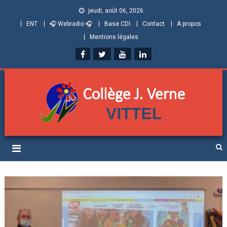
jeudi, août 06, 2026
ENT
🎧 Webradio 🎧
Base CDI
Contact
A propos
Mentions légales
Collège Jules Verne de
Informations et ressources pour élèves, parents et personnels
Vittel (Vosges)