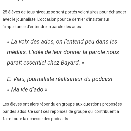
:
25 élèves de tous niveaux se sont portés volontaires pour échanger
Des
avec le journaliste. L’occasion pour ce dernier d’insister sur
Podcasts
l’importance d’entendre la parole des ados :
Enregistrés
Par
« La voix des ados, on l’entend peu dans les
Un
Journaliste
médias. L’idée de leur donner la parole nous
De
Bayard
parait essentiel chez Bayard. »
Presse
Au
E. Viau, journaliste réalisateur du podcast
Collège
« Ma vie d’ado »
Les élèves ont alors répondu en groupe aux questions proposées
par des ados. Ce sont ces réponses de groupe qui contribuent à
faire toute la richesse des podcasts :