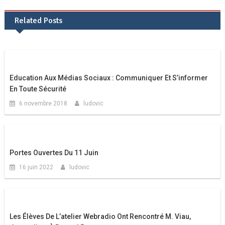
de
Related Posts
l’article
Education Aux Médias Sociaux : Communiquer Et S’informer
En Toute Sécurité
6 novembre 2018
ludovic
Portes Ouvertes Du 11 Juin
16 juin 2022
ludovic
Les Élèves De L’atelier Webradio Ont Rencontré M. Viau,