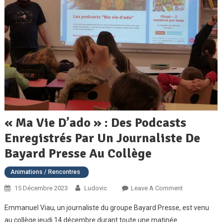
« Ma Vie D’ado » : Des Podcasts
Enregistrés Par Un Journaliste De
Bayard Presse Au Collège
Animations / Rencontres
On
15 Décembre 2023
Ludovic
Leave A Comment
« Ma
Emmanuel Viau, un journaliste du groupe Bayard Presse, est venu
Vie
au collège jeudi 14 décembre durant toute une matinée.
D’ado »