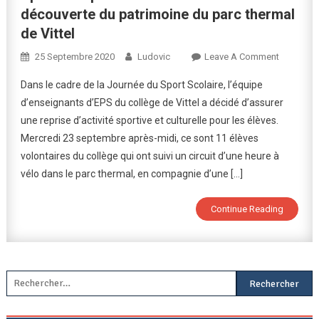
découverte du patrimoine du parc thermal
de Vittel
On
25 Septembre 2020
Ludovic
Leave A Comment
Sport
Dans le cadre de la Journée du Sport Scolaire, l’équipe
Et
d’enseignants d’EPS du collège de Vittel a décidé d’assurer
Reprise
une reprise d’activité sportive et culturelle pour les élèves.
D’activité
Mercredi 23 septembre après-midi, ce sont 11 élèves
:
À
volontaires du collège qui ont suivi un circuit d’une heure à
La
vélo dans le parc thermal, en compagnie d’une […]
Découver
Du
Continue Reading
Patrimoin
Du
Parc
Thermal
Rechercher :
De
Vittel