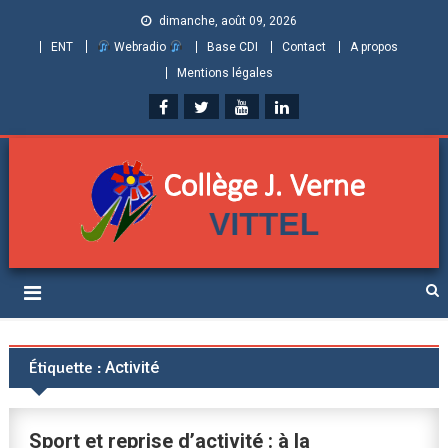
dimanche, août 09, 2026
ENT
Webradio
Base CDI
Contact
A propos
Mentions légales
Collège Jules Verne de
Informations et ressources pour élèves, parents et personnels
Vittel (Vosges)
Étiquette :
Activité
Sport et reprise d’activité : à la