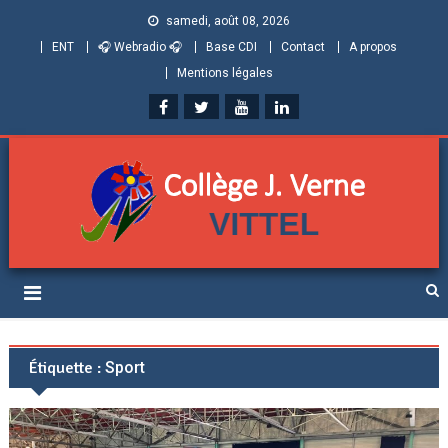
samedi, août 08, 2026
ENT
🎧 Webradio 🎧
Base CDI
Contact
A propos
Mentions légales
Collège Jules Verne de
Informations et ressources pour élèves, parents et personnels
Vittel (Vosges)
Étiquette :
Sport